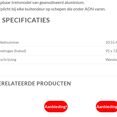
pbaar treinmodel van geanodiseerd aluminium.
plicht bij elke buitendeur op schepen die onder ADN varen.
SPECIFICATIES
ikelnummer
10.55.
etingen (hxbxd)
95 x 7
chrijving
Wanda
ERELATEERDE PRODUCTEN
Aanbieding!
Aanbieding