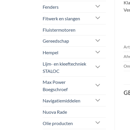
Kla
Fenders
Ver
Fitwerk en slangen
Fluistermotoren
Gereedschap
Art
Hempel
Afm
Lijm- en kleeftechniek
Oms
STALOC
Max Power
Boegschroef
G
Navigatiemiddelen
Nuova Rade
Aanbieding!
Aanbieding!
Olie producten