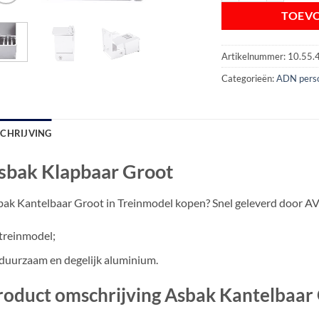
TOEV
Artikelnummer:
10.55.
Categorieën:
ADN perso
SCHRIJVING
sbak Klapbaar Groot
ak Kantelbaar Groot in Treinmodel kopen? Snel geleverd door A
treinmodel;
duurzaam en degelijk aluminium.
roduct omschrijving Asbak Kantelbaar