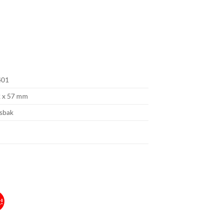
401
2 x 57 mm
sbak
!