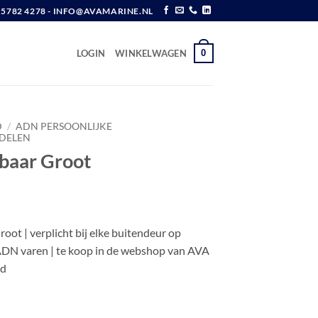
6 5782 4278 - INFO@AVAMARINE.NL
0
LOGIN
WINKELWAGEN
D
/
ADN PERSOONLIJKE
DELEN
baar Groot
w
oot | verplicht bij elke buitendeur op
ADN varen | te koop in de webshop van AVA
rd
 aantal