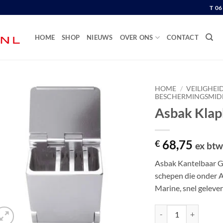
T 0
HOME
SHOP
NIEUWS
OVER ONS
CONTACT
HOME
/
VEILIGHEI
BESCHERMINGSMID
Asbak Klap
68,75
€
ex bt
Asbak Kantelbaar Gr
schepen die onder 
Marine, snel geleve
Asbak Klapbaar Groot