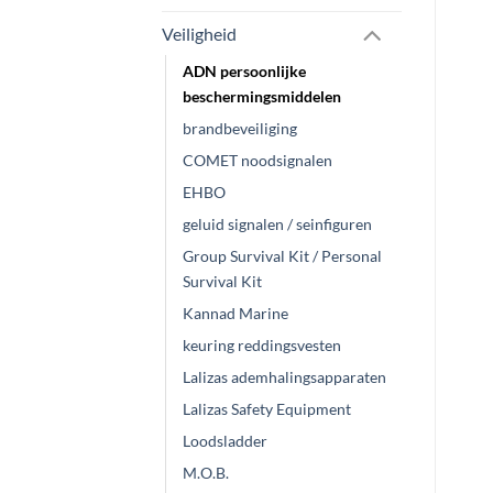
worden
worden
de
Veiligheid
op
op
pro
de
de
ADN persoonlijke
productpagina
productpagina
beschermingsmiddelen
brandbeveiliging
COMET noodsignalen
EHBO
geluid signalen / seinfiguren
Group Survival Kit / Personal
Survival Kit
Kannad Marine
keuring reddingsvesten
Lalizas ademhalingsapparaten
Lalizas Safety Equipment
Loodsladder
M.O.B.