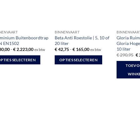
NENVAART
BINNENVAART
BINNENVAAR
minium Buitenboordtrap
Beta Anti Roestolie | 5, 10 of
Gloria Ruim
N EN1502
20 liter
Gloria Hoge
10 liter
Prijsklasse:
Prijsklasse:
80,00
-
€
2.223,00
€
42,75
-
€
165,00
ex btw
ex btw
€ 680,00
€ 42,75
Oo
€
290,95
€
tot
tot
pr
PTIES SELECTEREN
OPTIES SELECTEREN
€ 2.223,00
€ 165,00
wa
TOEVO
Dit
€ 
WINK
duct
product
ft
heeft
rdere
meerdere
aties.
variaties.
e
Deze
ie
optie
kan
ozen
gekozen
rden
worden
op