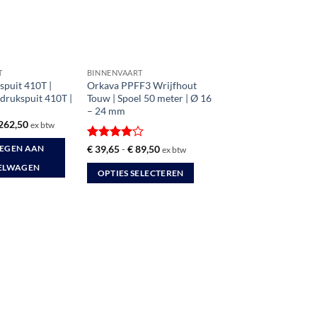
T
BINNENVAART
spuit 410T |
Orkava PPFF3 Wrijfhout
drukspuit 410T |
Touw | Spoel 50 meter | Ø 16
– 24 mm
rspronkelijke
Huidige
262,50
ex btw
ijs
prijs
s:
is:
Gewaardeerd
Prijsklasse:
€
39,65
-
€
89,50
EGEN AAN
ex btw
290,95.
€ 262,50.
€ 39,65
4
uit 5
tot
ELWAGEN
OPTIES SELECTEREN
€ 89,50
Dit
product
heeft
meerdere
variaties.
Deze
optie
kan