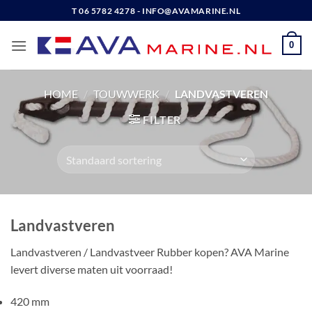
Ga
T 06 5782 4278 - INFO@AVAMARINE.NL
naar
inhoud
0
HOME
/
TOUWWERK
/
LANDVASTVEREN
FILTER
Landvastveren
Landvastveren / Landvastveer Rubber kopen? AVA Marine
levert diverse maten uit voorraad!
420 mm