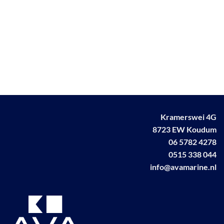
worden
op
de
productpagina
Kramerswei 4G
8723 EW Koudum
06 5782 4278
0515 338 044
info@avamarine.nl