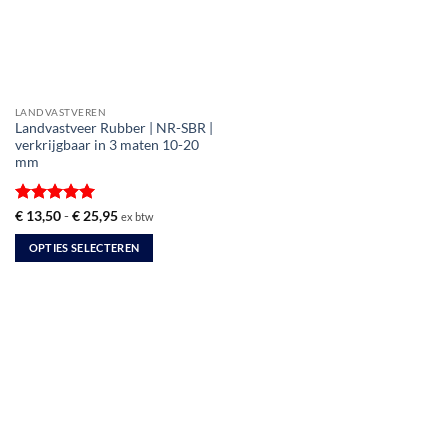
LANDVASTVEREN
Landvastveer Rubber | NR-SBR |
verkrijgbaar in 3 maten 10-20
mm
Gewaardeerd
Prijsklasse:
€
13,50
-
€
25,95
ex btw
€ 13,50
5
uit 5
tot
OPTIES SELECTEREN
€ 25,95
Dit
product
heeft
meerdere
variaties.
Deze
optie
kan
gekozen