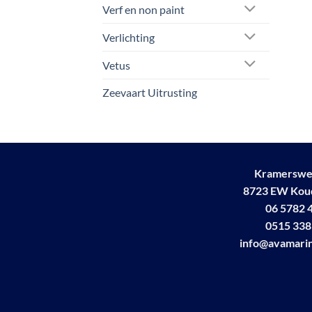
Verf en non paint
Verlichting
Vetus
Zeevaart Uitrusting
Kramerswe
8723 EW Ko
06 5782 
0515 338
info@avamarin