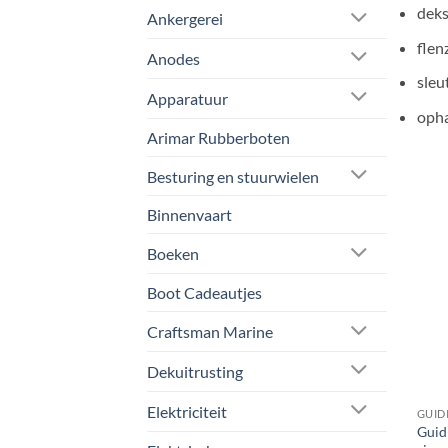
deks
Ankergerei
flen
Anodes
sleu
Apparatuur
oph
Arimar Rubberboten
Besturing en stuurwielen
Binnenvaart
Boeken
Boot Cadeautjes
Craftsman Marine
Dekuitrusting
Elektriciteit
GUID
Guid