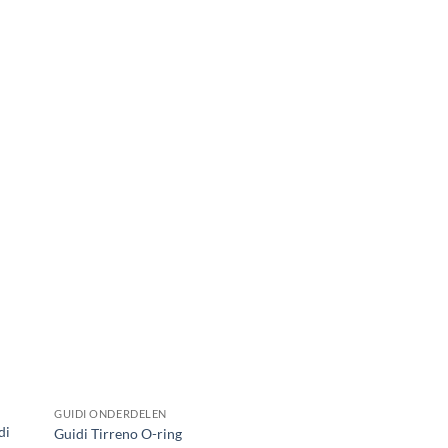
GUIDI ONDERDELEN
di
Guidi Tirreno O-ring