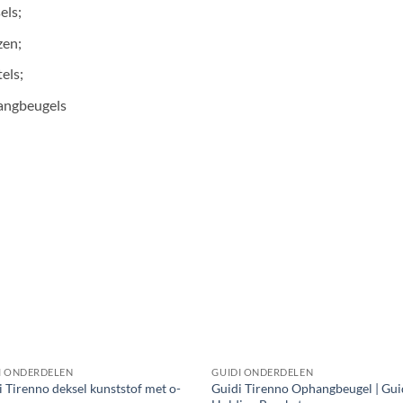
els;
zen;
tels;
angbeugels
I ONDERDELEN
GUIDI ONDERDELEN
i Tirenno deksel kunststof met o-
Guidi Tirenno Ophangbeugel | Gui