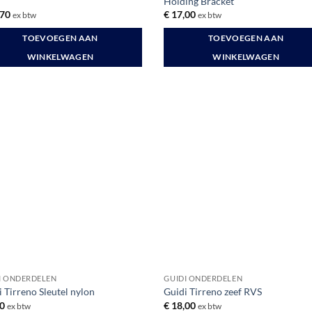
Holding Bracket
70
€
17,00
ex btw
ex btw
TOEVOEGEN AAN
TOEVOEGEN AAN
WINKELWAGEN
WINKELWAGEN
I ONDERDELEN
GUIDI ONDERDELEN
 Tirreno Sleutel nylon
Guidi Tirreno zeef RVS
0
€
18,00
ex btw
ex btw