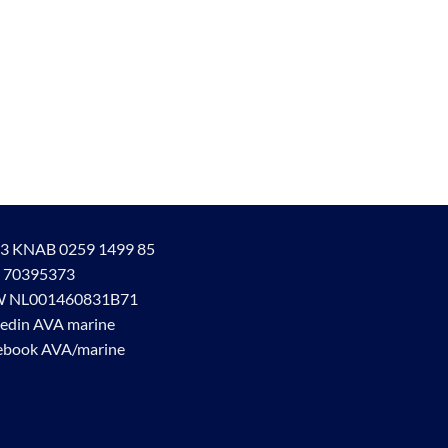
3 KNAB 0259 1499 85
 70395373
 NL001460831B71
kedin AVA marine
ebook AVA/marine