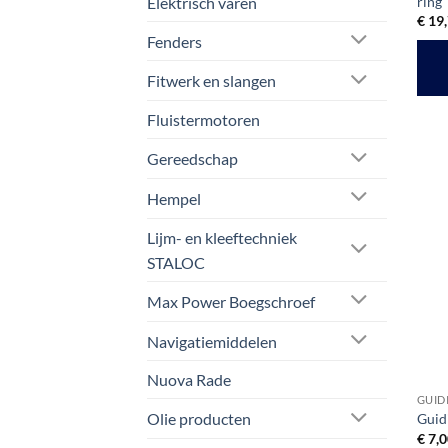
Elektrisch varen
ring
€
19,
Fenders
Fitwerk en slangen
Fluistermotoren
Gereedschap
Hempel
Lijm- en kleeftechniek
STALOC
Max Power Boegschroef
Navigatiemiddelen
Nuova Rade
GUID
Olie producten
Guidi
€
7,0