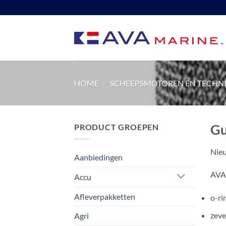
Ga
naar
inhoud
HOME
/
SCHEEPSMOTOREN EN TECHN
Gu
PRODUCT GROEPEN
Nieu
Aanbiedingen
AVA 
Accu
Afleverpakketten
o-ri
zeve
Agri