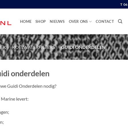
T 0
HOME
SHOP
NIEUWS
OVER ONS
CONTACT
IEK
/
KOELWATERFILTERS
/
GUIDI ONDERDELEN
idi onderdelen
we Guidi Onderdelen nodig?
Marine levert:
ngen;
n;