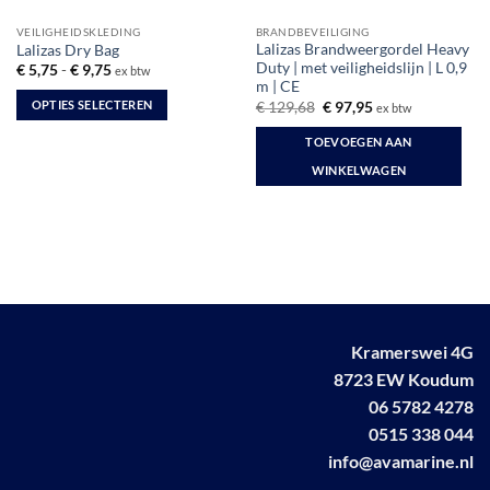
VEILIGHEIDSKLEDING
BRANDBEVEILIGING
Lalizas Brandweergordel Heavy
Lalizas Dry Bag
Duty | met veiligheidslijn | L 0,9
Prijsklasse:
€
5,75
-
€
9,75
ex btw
€ 5,75
m | CE
tot
Oorspronkelijke
Huidige
OPTIES SELECTEREN
€
129,68
€
97,95
ex btw
€ 9,75
prijs
prijs
Dit
was:
is:
TOEVOEGEN AAN
€ 129,68.
€ 97,95.
product
WINKELWAGEN
heeft
meerdere
variaties.
Deze
optie
kan
gekozen
worden
Kramerswei 4G
op
8723 EW Koudum
de
06 5782 4278
productpagina
0515 338 044
info@avamarine.nl