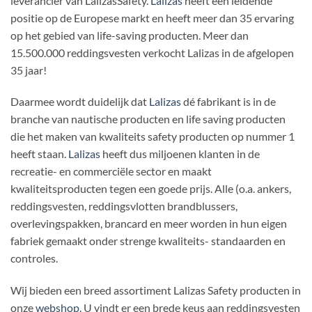
leverancier van LalizasSafety.
Lalizas
heeft een leidende
positie op de Europese markt en heeft meer dan 35 ervaring
op het gebied van life-saving producten. Meer dan
15.500.000 reddingsvesten verkocht Lalizas in de afgelopen
35 jaar!
Daarmee wordt duidelijk dat
Lalizas
dé fabrikant is in de
branche van nautische producten en life saving producten
die het maken van kwaliteits safety producten op nummer 1
heeft staan.
Lalizas
heeft dus miljoenen klanten in de
recreatie- en commerciële sector en maakt
kwaliteitsproducten tegen een goede prijs. Alle (o.a. ankers,
reddingsvesten, reddingsvlotten brandblussers,
overlevingspakken, brancard en meer worden in hun eigen
fabriek gemaakt onder strenge kwaliteits- standaarden en
controles.
Wij bieden een breed assortiment Lalizas Safety producten in
onze
webshop
. U vindt er een brede keus aan reddingsvesten