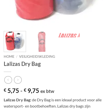
HOME
/
VEILIGHEIDSKLEDING
Lalizas Dry Bag
Prijsklasse:
5,75
-
9,75
€
€
ex btw
€ 5,75
Lalizas Dry Bag:
de Dry Bag is een ideaal product voor alle
tot
watersport- en bootbehoeften. Lalizas dry bags zijn
€ 9,75