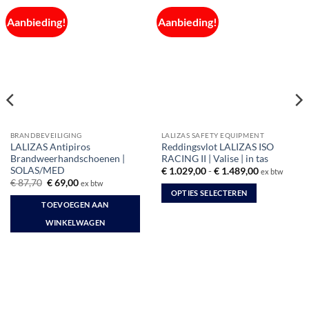
Aanbieding!
Aanbieding!
BRANDBEVEILIGING
LALIZAS SAFETY EQUIPMENT
LALIZAS Antipiros
Reddingsvlot LALIZAS ISO
Brandweerhandschoenen |
RACING II | Valise | in tas
SOLAS/MED
Prijsklasse:
€
1.029,00
-
€
1.489,00
ex btw
€ 1.029,00
Oorspronkelijke
Huidige
€
87,70
€
69,00
ex btw
tot
prijs
prijs
OPTIES SELECTEREN
€ 1.489,00
was:
is:
TOEVOEGEN AAN
Dit
€ 87,70.
€ 69,00.
WINKELWAGEN
product
heeft
meerdere
variaties.
Deze
optie