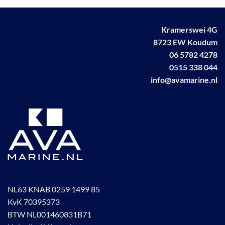
kan
gekozen
worden
Kramerswei 4G
op
8723 EW Koudum
de
productpagina
06 5782 4278
0515 338 044
info@avamarine.nl
NL63 KNAB 0259 1499 85
KvK 70395373
BTW NL001460831B71