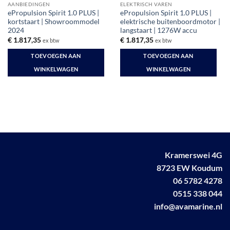
AANBIEDINGEN
ELEKTRISCH VAREN
ePropulsion Spirit 1.0 PLUS |
ePropulsion Spirit 1.0 PLUS |
kortstaart | Showroommodel
elektrische buitenboordmotor |
2024
langstaart | 1276W accu
€
1.817,35
€
1.817,35
ex btw
ex btw
TOEVOEGEN AAN
TOEVOEGEN AAN
WINKELWAGEN
WINKELWAGEN
Kramerswei 4G
8723 EW Koudum
06 5782 4278
0515 338 044
info@avamarine.nl