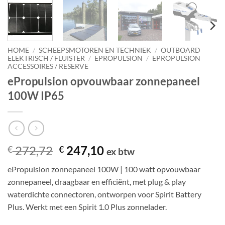
HOME
/
SCHEEPSMOTOREN EN TECHNIEK
/
OUTBOARD
ELEKTRISCH / FLUISTER
/
EPROPULSION
/
EPROPULSION
ACCESSOIRES / RESERVE
ePropulsion opvouwbaar zonnepaneel
100W IP65
Oorspronkelijke
Huidige
272,72
247,10
€
€
ex btw
prijs
prijs
ePropulsion zonnepaneel 100W | 100 watt opvouwbaar
was:
is:
zonnepaneel, draagbaar en efficiënt, met plug & play
€ 272,72.
€ 247,10.
waterdichte connectoren, ontworpen voor Spirit Battery
Plus. Werkt met een Spirit 1.0 Plus zonnelader.