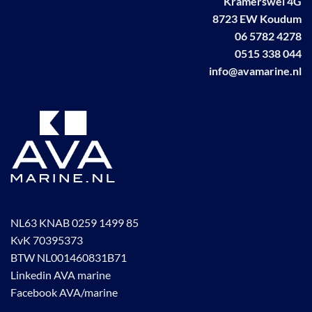
Kramerswei 4G
8723 EW Koudum
06 5782 4278
0515 338 044
info@avamarine.nl
NL63 KNAB 0259 1499 85
KvK 70395373
BTW NL001460831B71
Linkedin AVA marine
Facebook AVA/marine