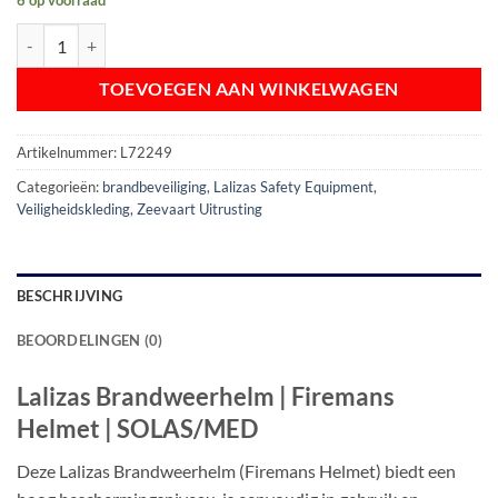
6 op voorraad
Lalizas Brandweerhelm | Firemans Helmet | SOLAS/MED aantal
TOEVOEGEN AAN WINKELWAGEN
Artikelnummer:
L72249
Categorieën:
brandbeveiliging
,
Lalizas Safety Equipment
,
Veiligheidskleding
,
Zeevaart Uitrusting
BESCHRIJVING
BEOORDELINGEN (0)
Lalizas Brandweerhelm | Firemans
Helmet | SOLAS/MED
Deze Lalizas Brandweerhelm (Firemans Helmet) biedt een