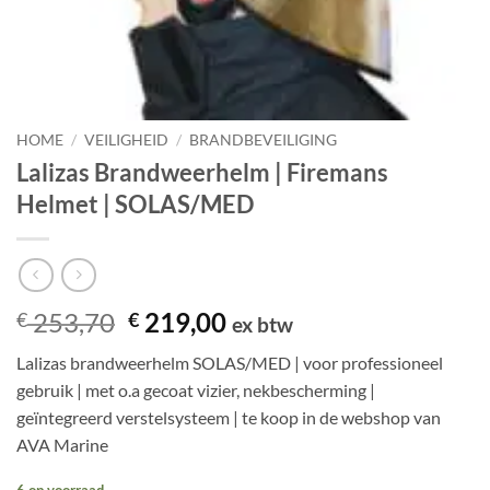
HOME
/
VEILIGHEID
/
BRANDBEVEILIGING
Lalizas Brandweerhelm | Firemans
Helmet | SOLAS/MED
Oorspronkelijke
Huidige
253,70
219,00
€
€
ex btw
prijs
prijs
Lalizas brandweerhelm SOLAS/MED | voor professioneel
was:
is:
gebruik | met o.a gecoat vizier, nekbescherming |
€ 253,70.
€ 219,00.
geïntegreerd verstelsysteem | te koop in de webshop van
AVA Marine