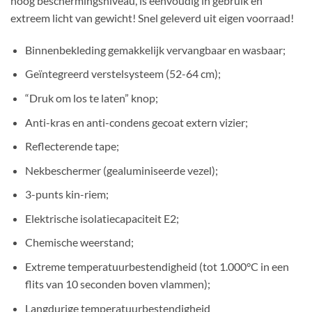
hoog beschermingsniveau, is eenvoudig in gebruik en
extreem licht van gewicht! Snel geleverd uit eigen voorraad!
Binnenbekleding gemakkelijk vervangbaar en wasbaar;
Geïntegreerd verstelsysteem (52-64 cm);
“Druk om los te laten” knop;
Anti-kras en anti-condens gecoat extern vizier;
Reflecterende tape;
Nekbeschermer (gealuminiseerde vezel);
3-punts kin-riem;
Elektrische isolatiecapaciteit E2;
Chemische weerstand;
Extreme temperatuurbestendigheid (tot 1.000°C in een
flits van 10 seconden boven vlammen);
Langdurige temperatuurbestendigheid