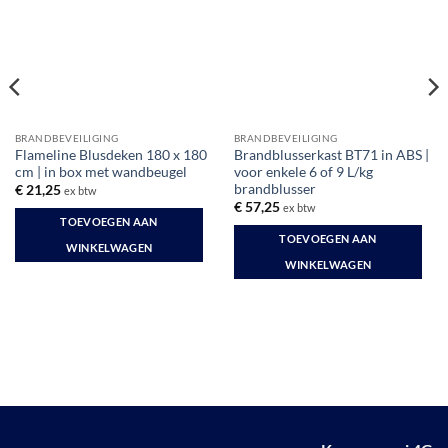
BRANDBEVEILIGING
BRANDBEVEILIGING
Flameline Blusdeken 180 x 180
Brandblusserkast BT71 in ABS |
cm | in box met wandbeugel
voor enkele 6 of 9 L/kg
brandblusser
€
21,25
ex btw
€
57,25
ex btw
TOEVOEGEN AAN
TOEVOEGEN AAN
WINKELWAGEN
WINKELWAGEN