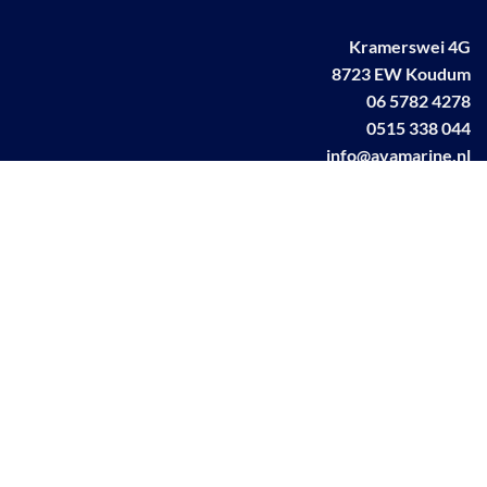
Kramerswei 4G
8723 EW Koudum
06 5782 4278
0515 338 044
info@avamarine.nl
NL63 KNAB 0259 1499 85
KvK 70395373
BTW NL001460831B71
Linkedin AVA marine