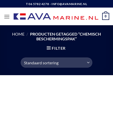
Ga
T 06 5782 4278 - INFO@AVAMARINE.NL
naar
inhoud
0
HOME
/
PRODUCTEN GETAGGED “CHEMISCH
BESCHERMINGSPAK”
FILTER