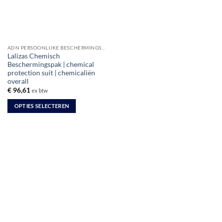
ADN PERSOONLIJKE BESCHERMINGSMIDDELEN
Lalizas Chemisch
Beschermingspak | chemical
protection suit | chemicaliën
overall
€
96,61
ex btw
OPTIES SELECTEREN
Dit
product
heeft
meerdere
variaties.
Deze
optie
kan
gekozen
worden
op