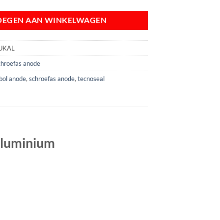
OEGEN AAN WINKELWAGEN
UKAL
chroefas anode
bol anode
,
schroefas anode
,
tecnoseal
Aluminium