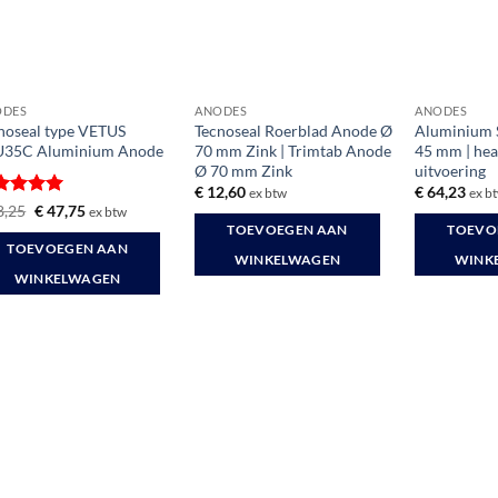
ODES
ANODES
ANODES
noseal type VETUS
Tecnoseal Roerblad Anode Ø
Aluminium 
U35C Aluminium Anode
70 mm Zink | Trimtab Anode
45 mm | hea
Ø 70 mm Zink
uitvoering
€
12,60
€
64,23
ex btw
ex b
waardeerd
Oorspronkelijke
Huidige
8,25
€
47,75
ex btw
prijs
prijs
it 5
TOEVOEGEN AAN
TOEVO
was:
is:
TOEVOEGEN AAN
€ 68,25.
€ 47,75.
WINKELWAGEN
WINK
WINKELWAGEN