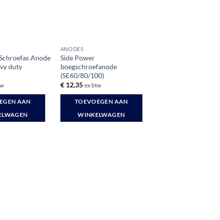
ANODES
Schroefas Anode
Side Power
vy duty
boegschroefanode
(SE60/80/100)
€
12,35
tw
ex btw
EGEN AAN
TOEVOEGEN AAN
ELWAGEN
WINKELWAGEN