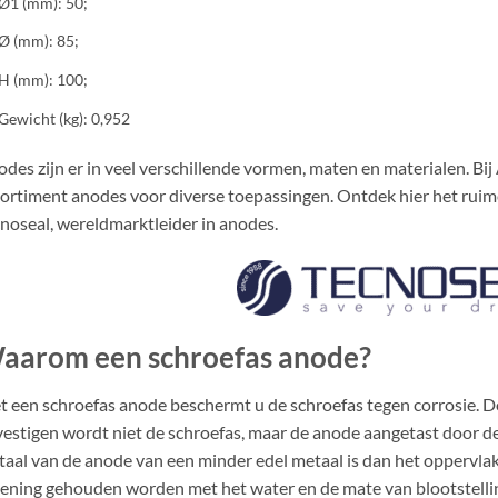
Ø1 (mm): 50;
Ø (mm): 85;
H (mm): 100;
Gewicht (kg): 0,952
des zijn er in veel verschillende vormen, maten en materialen. Bi
ortiment anodes voor diverse toepassingen. Ontdek hier het rui
noseal, wereldmarktleider in anodes.
aarom een schroefas anode?
 een schroefas anode beschermt u de schroefas tegen corrosie. Do
estigen wordt niet de schroefas, maar de anode aangetast door de c
aal van de anode van een minder edel metaal is dan het oppervlak
ening gehouden worden met het water en de mate van blootstellin