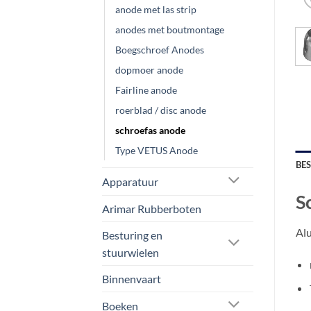
anode met las strip
anodes met boutmontage
Boegschroef Anodes
dopmoer anode
Fairline anode
roerblad / disc anode
schroefas anode
Type VETUS Anode
BE
Apparatuur
S
Arimar Rubberboten
Alu
Besturing en
stuurwielen
Binnenvaart
Boeken