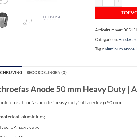
TOEV
Artikelnummer:
00513
Categorieën:
Anodes
,
s
Tags:
aluminium anode
,
SCHRIJVING
BEOORDELINGEN (0)
chroefas Anode 50 mm Heavy Duty | 
minium schroefas anode “heavy duty” uitvoering ø 50 mm.
materiaal: aluminium;
Type: UK heavy duty;