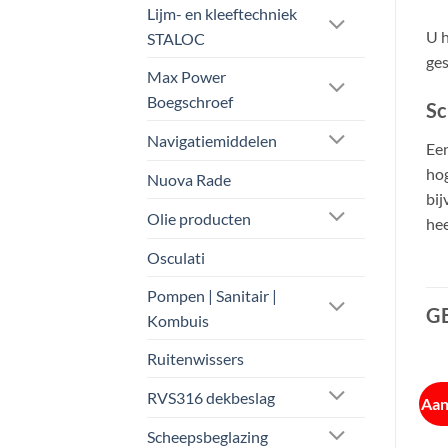
Lijm- en kleeftechniek
U h
STALOC
ges
Max Power
Boegschroef
Sc
Navigatiemiddelen
Een
hog
Nuova Rade
bij
Olie producten
hee
Osculati
Pompen | Sanitair |
G
Kombuis
Ruitenwissers
RVS316 dekbeslag
Aanbieding!
Aanbieding!
Aan
Scheepsbeglazing