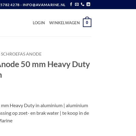
6 5782 4278 - INFO@AVAMARINE.NL
0
LOGIN
WINKELWAGEN
SCHROEFAS ANODE
Anode 50 mm Heavy Duty
m
w
 mm Heavy Duty in aluminium | aluminium
sing op zoet- en brak water | te koop in de
Marine
m Heavy Duty | Aluminium aantal