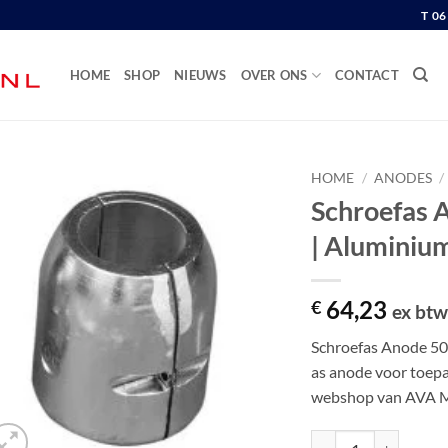
T 0
HOME
SHOP
NIEUWS
OVER ONS
CONTACT
HOME
/
ANODES
/
Schroefas 
| Aluminiu
64,23
€
ex bt
Schroefas Anode 50
as anode voor toepas
webshop van AVA 
Schroefas Anode 50 m