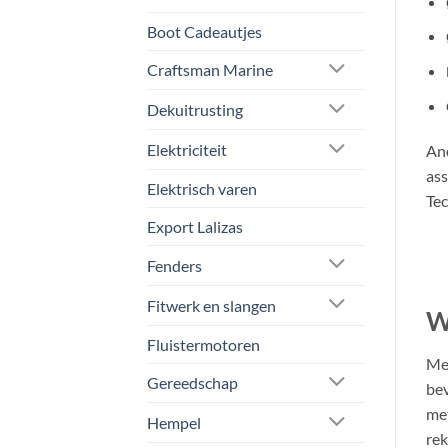
Boot Cadeautjes
Craftsman Marine
Dekuitrusting
Elektriciteit
Ano
ass
Elektrisch varen
Tec
Export Lalizas
Fenders
Fitwerk en slangen
W
Fluistermotoren
Met
Gereedschap
bev
met
Hempel
rek