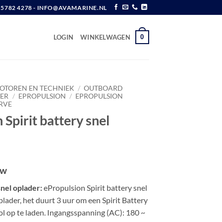
6 5782 4278 - INFO@AVAMARINE.NL
0
LOGIN
WINKELWAGEN
OTOREN EN TECHNIEK
/
OUTBOARD
TER
/
EPROPULSION
/
EPROPULSION
ERVE
 Spirit battery snel
tw
snel oplader:
ePropulsion Spirit battery snel
lader, het duurt 3 uur om een ​​Spirit Battery
ol op te laden. Ingangsspanning (AC): 180 ~