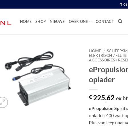
T 0
HOME
SHOP
NIEUWS
OVER ONS
CONTACT
HOME
/
SCHEEPSM
ELEKTRISCH / FLUIS
ACCESSOIRES / RES
ePropulsion
oplader
225,62
€
ex b
ePropulsion Spirit 
oplader: 400 watt op
Plus van leeg naar v