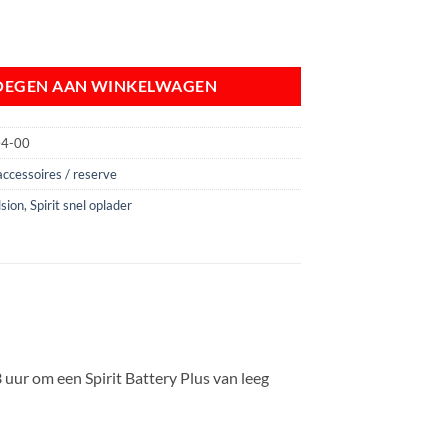
OEGEN AAN WINKELWAGEN
04-00
accessoires / reserve
lsion
,
Spirit snel oplader
uur om een ​​Spirit Battery Plus van leeg