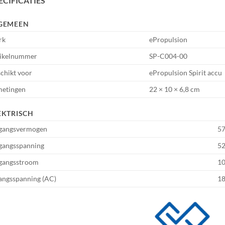
ECIFICATIES
GEMEEN
rk
ePropulsion
ikelnummer
SP-C004-00
chikt voor
ePropulsion Spirit accu
etingen
22 × 10 × 6,8 cm
EKTRISCH
gangsvermogen
5
gangsspanning
52
gangsstroom
1
angsspanning (AC)
18