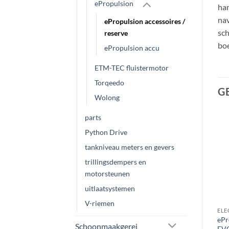
ePropulsion
han
nav
ePropulsion accessoires /
sch
reserve
boe
ePropulsion accu
ETM-TEC fluistermotor
Torqeedo
G
Wolong
parts
Python Drive
Aanbieding!
tankniveau meters en gevers
trillingsdempers en
UITVERKOCHT
motorsteunen
uitlaatsystemen
V-riemen
ELEKTRISCH VAREN
ACCULADER
ELE
ePropulsion Navy 3.0 EVO
Pro-User IBC7500B
ePr
Schoonmaakgerei
langstaart tiller uitvoering
Intelligente Acculader | met
EVO