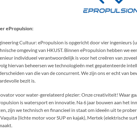
er ePropulsion:
ineering Cultuur: ePropulsion is opgericht door vier ingenieurs (u
hnische omgeving van HKUST. Binnen ePropulsion hebben we een 
enieur individueel verantwoordelijk is voor het creëren van zovee
olg hiervan beheersen we technologieën met gepatenteerde inte
erscheiden van die van de concurrent. We zijn ons er echt van be
rdevolle bezit is.
ovator voor water-gerelateerd plezier: Onze creativiteit! Waar ga
opulsion is watersport en innovatie. Na 6 jaar bouwen aan het in
en, zijn we technisch en financieel in staat om ideeën uit te pro
Vaquita (lichte motor voor SUP en kajak), Mertek (elektrische su
maakt.