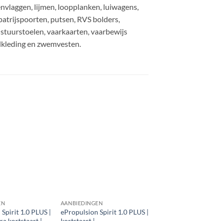
envlaggen, lijmen, loopplanken, luiwagens,
patrijspoorten, putsen, RVS bolders,
stuurstoelen, vaarkaarten, vaarbewijs
lkleding en zwemvesten.
EN
AANBIEDINGEN
Spirit 1.0 PLUS |
ePropulsion Spirit 1.0 PLUS |
a kortstaart |
kortstaart |