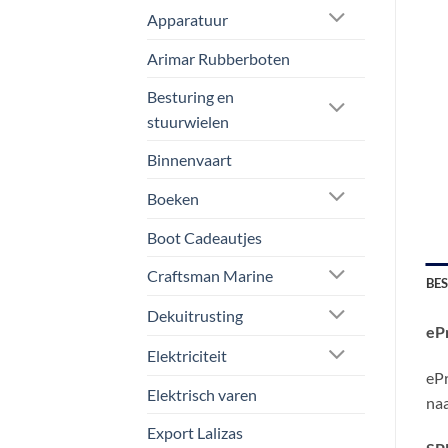
Apparatuur
Arimar Rubberboten
Besturing en
stuurwielen
Binnenvaart
Boeken
Boot Cadeautjes
Craftsman Marine
BE
Dekuitrusting
ePr
Elektriciteit
ePr
Elektrisch varen
naa
Export Lalizas