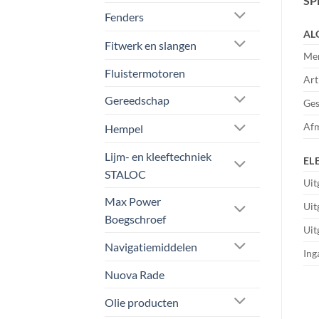
SP
Fenders
AL
Fitwerk en slangen
Me
Fluistermotoren
Art
Gereedschap
Ges
Afm
Hempel
Lijm- en kleeftechniek
EL
STALOC
Uit
Max Power
Uit
Boegschroef
Uit
Navigatiemiddelen
Ing
Nuova Rade
Olie producten