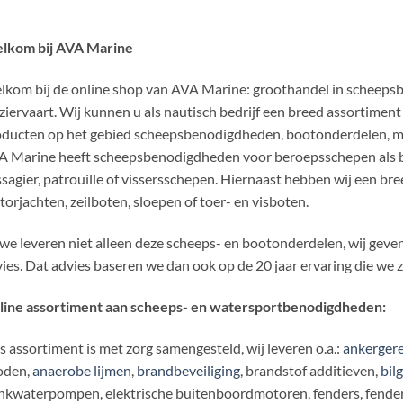
lkom bij AVA Marine
kom bij de online shop van AVA Marine: groothandel in scheeps
ziervaart. Wij kunnen u als nautisch bedrijf een breed assortim
ducten op het gebied scheepsbenodigdheden, bootonderdelen, mo
 Marine heeft scheepsbenodigdheden voor beroepsschepen als bin
sagier, patrouille of vissersschepen. Hiernaast hebben wij een bre
orjachten, zeilboten, sloepen of toer- en visboten.
we leveren niet alleen deze scheeps- en bootonderdelen, wij geven
ies. Dat advies baseren we dan ook op de 20 jaar ervaring die we 
line assortiment aan scheeps- en watersportbenodigdheden:
 assortiment is met zorg samengesteld, wij leveren o.a.:
ankergere
oden,
anaerobe lijmen
,
brandbeveiliging
, brandstof additieven,
bil
nkwaterpompen, elektrische buitenboordmotoren, fenders, fenderli