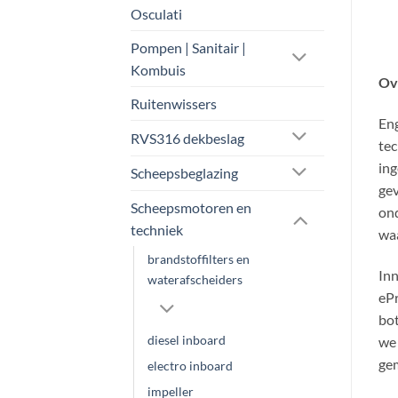
Osculati
Pompen | Sanitair |
Kombuis
Ov
Ruitenwissers
Eng
RVS316 dekbeslag
tec
ing
Scheepsbeglazing
gev
Scheepsmotoren en
ond
techniek
waa
brandstoffilters en
Inn
waterafscheiders
ePr
bot
diesel inboard
we 
ge
electro inboard
impeller