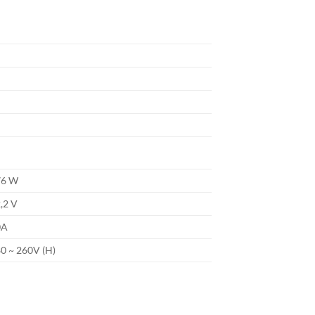
76 W
,2 V
0A
0 ~ 260V (H)