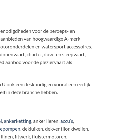
benodigdheden voor de beroeps- en
ent aanbieden van hoogwaardige A-merk
toronderdelen en watersport accessoires.
nenvaart, charter, duw- en sleepvaart,
ed aanbod voor de pleziervaart als
 U ook een deskundig en vooral een eerlijk
zelf in deze branche hebben.
i
,
ankerketting
, anker lieren,
accu’s
,
gepompen
, dekluiken, dekventilor, dweilen,
jnen, fitwerk, fluistermotoren,