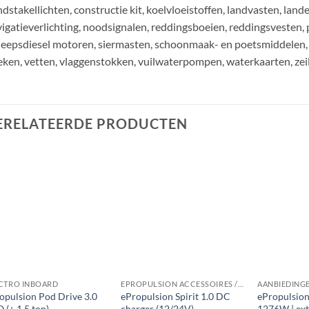
dstakellichten, constructie kit, koelvloeistoffen, landvasten, land
igatieverlichting, noodsignalen, reddingsboeien, reddingsvesten, 
eepsdiesel motoren, siermasten, schoonmaak- en poetsmiddelen, 
ken, vetten, vlaggenstokken, vuilwaterpompen, waterkaarten, zei
ERELATEERDE PRODUCTEN
CTRO INBOARD
EPROPULSION ACCESSOIRES / RESERVE
AANBIEDING
opulsion Pod Drive 3.0
ePropulsion Spirit 1.0 DC
ePropulsion 
 (+ 1.5 ton)
charger (12/24V)
1276W | extr