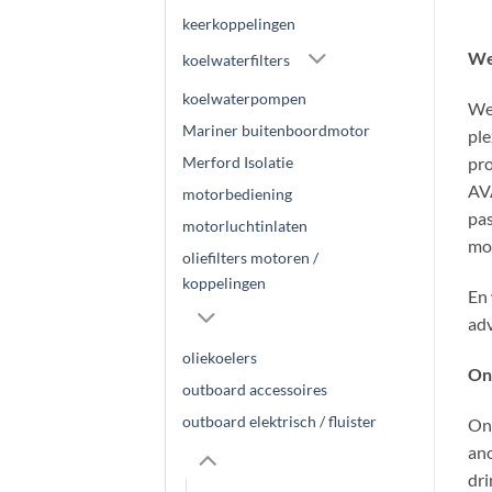
keerkoppelingen
We
koelwaterfilters
koelwaterpompen
Wel
Mariner buitenboordmotor
ple
Merford Isolatie
pro
AVA
motorbediening
pas
motorluchtinlaten
mot
oliefilters motoren /
koppelingen
En 
adv
oliekoelers
On
outboard accessoires
outboard elektrisch / fluister
Ons
an
dri