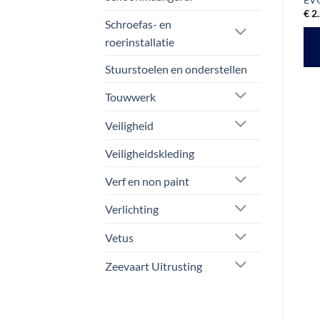
Bluetooth | 7.5 Ah
€
2.602,48
€
2.
ex btw
Schroefas- en
TOEVOEGEN AAN
roerinstallatie
Gewaardeerd
Oorspronkelijke
Huidige
€
78,09
€
65,00
ex btw
WINKELWAGEN
prijs
prijs
5
uit 5
Stuurstoelen en onderstellen
was:
is:
LEES VERDER
€ 78,09.
€ 65,00.
Touwwerk
Veiligheid
Veiligheidskleding
Verf en non paint
Verlichting
Vetus
Zeevaart Uitrusting