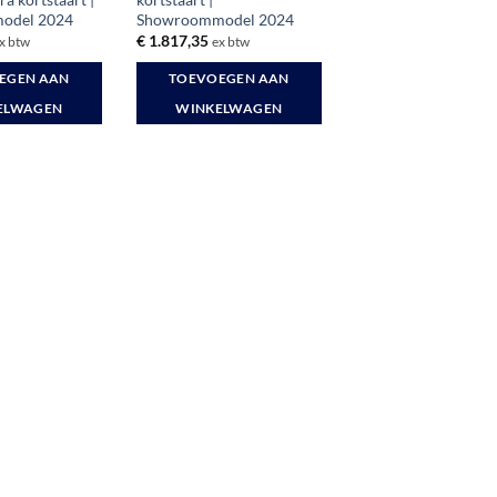
odel 2024
Showroommodel 2024
€
1.817,35
x btw
ex btw
EGEN AAN
TOEVOEGEN AAN
ELWAGEN
WINKELWAGEN