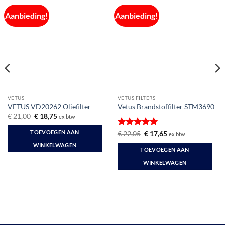
Aanbieding!
Aanbieding!
VETUS
VETUS FILTERS
VETUS VD20262 Oliefilter
Vetus Brandstoffilter STM3690
Oorspronkelijke
Huidige
€
21,00
€
18,75
ex btw
prijs
prijs
was:
is:
TOEVOEGEN AAN
Gewaardeerd
Oorspronkelijke
Huidige
€
22,05
€
17,65
ex btw
€ 21,00.
€ 18,75.
prijs
prijs
5
uit 5
WINKELWAGEN
was:
is:
TOEVOEGEN AAN
€ 22,05.
€ 17,65.
WINKELWAGEN