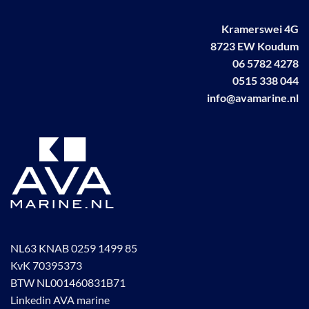
Kramerswei 4G
8723 EW Koudum
06 5782 4278
0515 338 044
info@avamarine.nl
NL63 KNAB 0259 1499 85
KvK 70395373
BTW NL001460831B71
Linkedin AVA marine