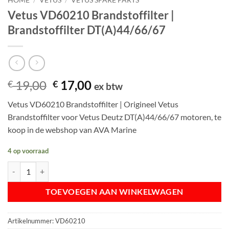
Vetus VD60210 Brandstoffilter |
Brandstoffilter DT(A)44/66/67
Oorspronkelijke
Huidige
19,00
17,00
€
€
ex btw
prijs
prijs
Vetus VD60210 Brandstoffilter | Origineel Vetus
was:
is:
Brandstoffilter voor Vetus Deutz DT(A)44/66/67 motoren, te
€ 19,00.
€ 17,00.
koop in de webshop van AVA Marine
4 op voorraad
Vetus VD60210 Brandstoffilter | Brandstoffilter DT(A)44/66/67 aantal
TOEVOEGEN AAN WINKELWAGEN
Artikelnummer:
VD60210