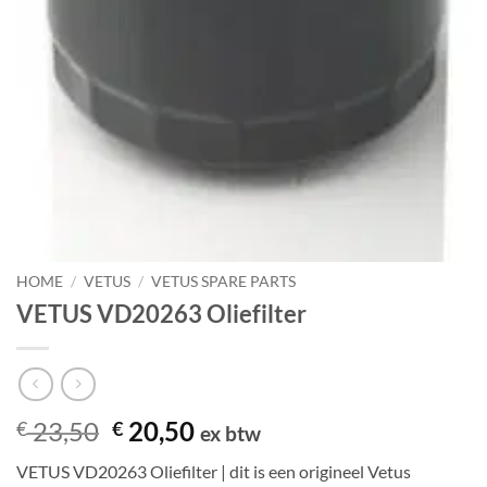
HOME
/
VETUS
/
VETUS SPARE PARTS
VETUS VD20263 Oliefilter
Oorspronkelijke
Huidige
23,50
20,50
€
€
ex btw
prijs
prijs
VETUS VD20263 Oliefilter | dit is een origineel Vetus
was:
is: