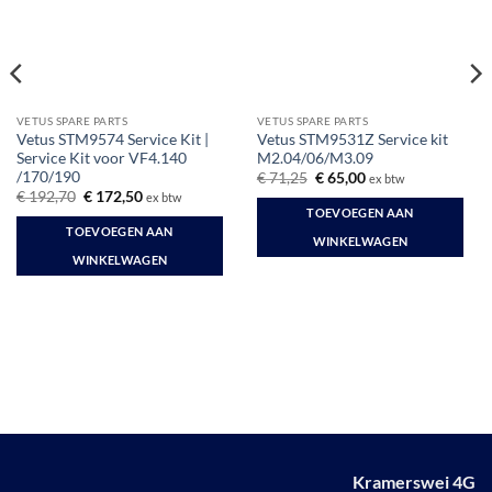
VETUS SPARE PARTS
VETUS SPARE PARTS
Vetus STM9574 Service Kit |
Vetus STM9531Z Service kit
Service Kit voor VF4.140
M2.04/06/M3.09
/170/190
Oorspronkelijke
Huidige
€
71,25
€
65,00
ex btw
prijs
prijs
Oorspronkelijke
Huidige
€
192,70
€
172,50
ex btw
was:
is:
prijs
prijs
TOEVOEGEN AAN
€ 71,25.
€ 65,00.
was:
is:
TOEVOEGEN AAN
€ 192,70.
€ 172,50.
WINKELWAGEN
WINKELWAGEN
Kramerswei 4G