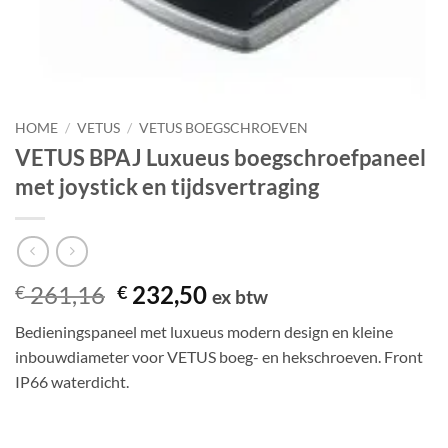
HOME
/
VETUS
/
VETUS BOEGSCHROEVEN
VETUS BPAJ Luxueus boegschroefpaneel
met joystick en tijdsvertraging
Oorspronkelijke
Huidige
261,16
232,50
€
€
ex btw
prijs
prijs
Bedieningspaneel met luxueus modern design en kleine
was:
is:
inbouwdiameter voor VETUS boeg- en hekschroeven. Front
€ 261,16.
€ 232,50.
IP66 waterdicht.