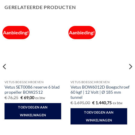
GERELATEERDE PRODUCTEN
Aanbieding!
Aanbieding!
VETUS BOEGSCHROEVEN
VETUS BOEGSCHROEVEN
Vetus SET0086 reserve 6 blad
Vetus BOW6012D Boegschroef
propeller BOW2512
60 kgf | 12 Volt | Ø 185 mm
tunnel
Oorspronkelijke
Huidige
€
76,25
€
69,00
ex btw
prijs
prijs
Oorspronkelijke
Huidige
€
1.695,00
€
1.440,75
ex btw
was:
is:
prijs
prijs
TOEVOEGEN AAN
€ 76,25.
€ 69,00.
was:
is:
TOEVOEGEN AAN
€ 1.695,00.
€ 1.440,75.
WINKELWAGEN
WINKELWAGEN