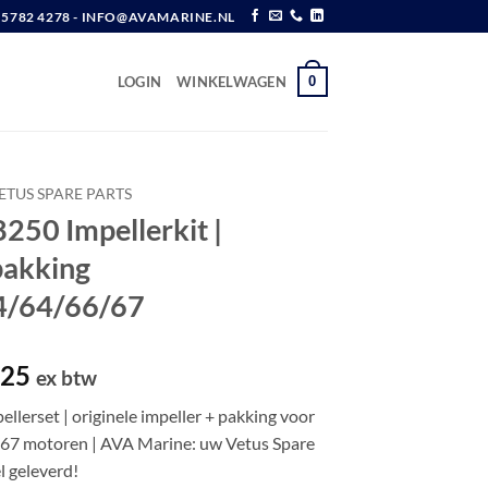
6 5782 4278 - INFO@AVAMARINE.NL
0
LOGIN
WINKELWAGEN
ETUS SPARE PARTS
250 Impellerkit |
pakking
4/64/66/67
pronkelijke
Huidige
,25
ex btw
prijs
lerset | originele impeller + pakking voor
is:
67 motoren | AVA Marine: uw Vetus Spare
,80.
€ 29,25.
el geleverd!