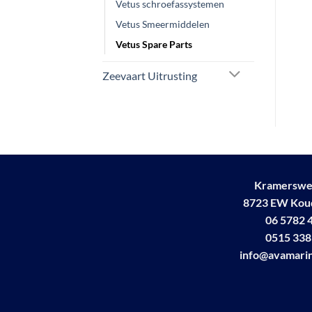
Vetus schroefassystemen
Vetus Smeermiddelen
Vetus Spare Parts
Zeevaart Uitrusting
Kramerswe
8723 EW Ko
06 5782 
0515 338
info@avamarin