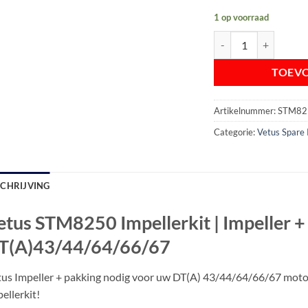
1 op voorraad
Vetus STM8250 Impelle
TOEV
Artikelnummer:
STM82
Categorie:
Vetus Spare 
SCHRIJVING
etus STM8250 Impellerkit | Impeller +
T(A)43/44/64/66/67
us Impeller + pakking nodig voor uw DT(A) 43/44/64/66/67 mot
ellerkit!