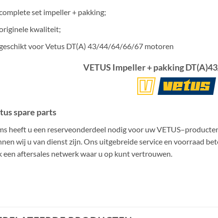
complete set impeller + pakking;
originele kwaliteit;
geschikt voor Vetus DT(A) 43/44/64/66/67 motoren
VETUS Impeller + pakking DT(A)4
tus spare parts
ms he
eft
u een reserveonderdeel nodig voor uw VETUS
–
producte
nen wij u van dienst zijn. Ons uitgebreide service en voorraad be
 een aftersales netwerk waar u op kunt vertrouwen.