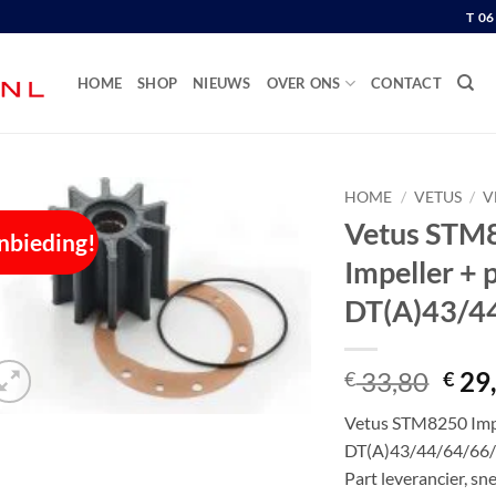
T 0
HOME
SHOP
NIEUWS
OVER ONS
CONTACT
HOME
/
VETUS
/
V
Vetus STM8
nbieding!
Impeller + 
DT(A)43/4
Oors
33,80
29
€
€
prijs
Vetus STM8250 Impel
was:
DT(A)43/44/64/66/
€ 33
Part leverancier, sn