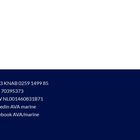
3 KNAB 0259 1499 85
 70395373
 NL001460831B71
kedin AVA marine
ebook AVA/marine