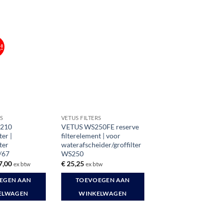
!
S
VETUS FILTERS
0210
VETUS WS250FE reserve
ter |
filterelement | voor
ter
waterafscheider/groffilter
/67
WS250
spronkelijke
Huidige
7,00
€
25,25
ex btw
ex btw
s
prijs
:
is:
EGEN AAN
TOEVOEGEN AAN
9,00.
€ 17,00.
ELWAGEN
WINKELWAGEN