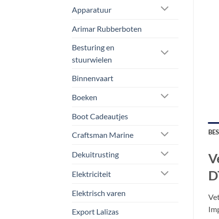
Apparatuur
Arimar Rubberboten
Besturing en
stuurwielen
Binnenvaart
Boeken
Boot Cadeautjes
BE
Craftsman Marine
Dekuitrusting
V
D
Elektriciteit
Elektrisch varen
Vet
Imp
Export Lalizas