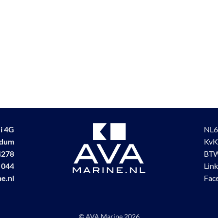
i 4G
NL6
udum
KvK
4278
BTW
 044
Lin
e.nl
Fac
© AVA Marine
2026