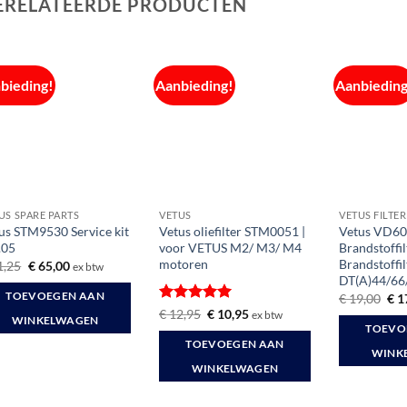
ERELATEERDE PRODUCTEN
bieding!
Aanbieding!
Aanbieding
US SPARE PARTS
VETUS
VETUS FILTER
us STM9530 Service kit
Vetus oliefilter STM0051 |
Vetus VD6
.05
voor VETUS M2/ M3/ M4
Brandstoffil
motoren
Brandstoffil
Oorspronkelijke
Huidige
1,25
€
65,00
ex btw
prijs
prijs
DT(A)44/66
was:
is:
Oor
TOEVOEGEN AAN
€
19,00
€
1
€ 71,25.
€ 65,00.
prij
Gewaardeerd
Oorspronkelijke
Huidige
€
12,95
€
10,95
ex btw
WINKELWAGEN
was
prijs
prijs
5
uit 5
TOEVO
€ 1
was:
is:
TOEVOEGEN AAN
€ 12,95.
€ 10,95.
WINK
WINKELWAGEN