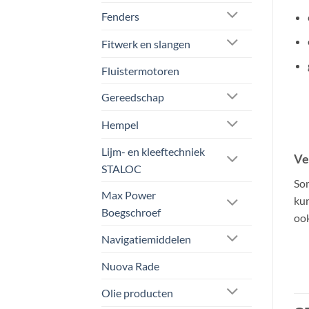
Fenders
Fitwerk en slangen
Fluistermotoren
Gereedschap
Hempel
Lijm- en kleeftechniek
Ve
STALOC
So
Max Power
kun
Boegschroef
ook
Navigatiemiddelen
Nuova Rade
Olie producten