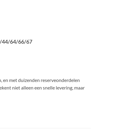
3/44/64/66/67
n
, en met
duizend
en
reserveonder
delen
tekent
niet alleen een snelle levering, maar