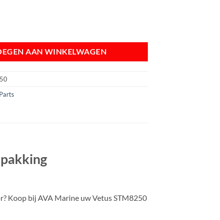
rkit | Impeller + pakking DT(A)43/44/64/66/67 aantal
OEGEN AAN WINKELWAGEN
50
Parts
 pakking
or? Koop bij AVA Marine uw Vetus STM8250