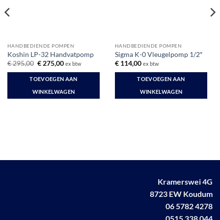
HANDBEDIENDE POMPEN
HANDBEDIENDE POMPEN
Koshin LP-32 Handvatpomp
Sigma K-0 Vleugelpomp 1/2″
Oorspronkelijke
Huidige
€
295,00
€
275,00
€
114,00
ex btw
ex btw
prijs
prijs
was:
is:
TOEVOEGEN AAN
TOEVOEGEN AAN
€ 295,00.
€ 275,00.
WINKELWAGEN
WINKELWAGEN
Kramerswei 4G
8723 EW Koudum
06 5782 4278
0515 338 044