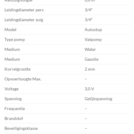
Leidingdiameter pers
3/4″
Leidingdiameter zuig
3/4″
Model
Autostop
Type pomp
Vatpomp
Medium
Water
Medium
Gasolie
Korrelgrootte
2 mm
Opvoerhoogte Max.
–
Voltage
3,0 V
Spanning
Gelijkspanning
Frequentie
–
Brandstof
–
Beveiligingsklasse
–