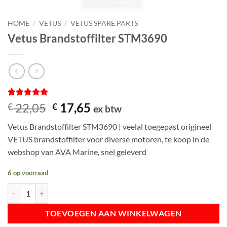
HOME
/
VETUS
/
VETUS SPARE PARTS
Vetus Brandstoffilter STM3690
Gewaardeerd
1
Oorspronkelijke
Huidige
22,05
17,65
€
€
ex btw
5
op 5
prijs
prijs
gebaseerd
Vetus Brandstoffilter STM3690 | veelal toegepast origineel
op
was:
is:
klantbeoordeling
VETUS brandstoffilter voor diverse motoren, te koop in de
€ 22,05.
€ 17,65.
webshop van AVA Marine, snel geleverd
6 op voorraad
Vetus Brandstoffilter STM3690 aantal
TOEVOEGEN AAN WINKELWAGEN