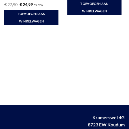
was:
is:
TOEVOEGEN AAN
Gewaardeerd
Oorspronkelijke
Huidige
€
27,90
€
24,99
ex btw
€ 48,35.
€ 39,00.
prijs
prijs
5
uit 5
WINKELWAGEN
was:
is:
TOEVOEGEN AAN
€ 27,90.
€ 24,99.
WINKELWAGEN
Kramerswei 4G
8723 EW Koudum