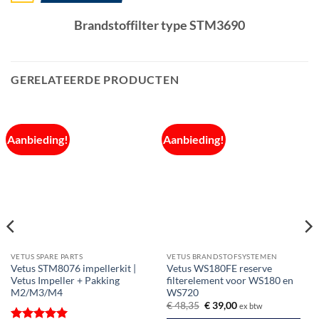
Brandstoffilter type STM3690
GERELATEERDE PRODUCTEN
Aanbieding!
Aanbieding!
VETUS SPARE PARTS
VETUS BRANDSTOFSYSTEMEN
Vetus STM8076 impellerkit |
Vetus WS180FE reserve
Vetus Impeller + Pakking
filterelement voor WS180 en
M2/M3/M4
WS720
Oorspronkelijke
Huidige
€
48,35
€
39,00
ex btw
prijs
prijs