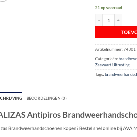
21 op voorraad
LALIZAS Antipiros B
TOEV
Artikelnummer:
74301
Categorieën:
brandbevei
Zeevaart Uitrusting
Tags:
brandweerhandsc
SCHRIJVING
BEOORDELINGEN (0)
ALIZAS Antipiros Brandweerhandsch
izas Brandweerhandschoenen kopen? Bestel snel online bij AVA Mar