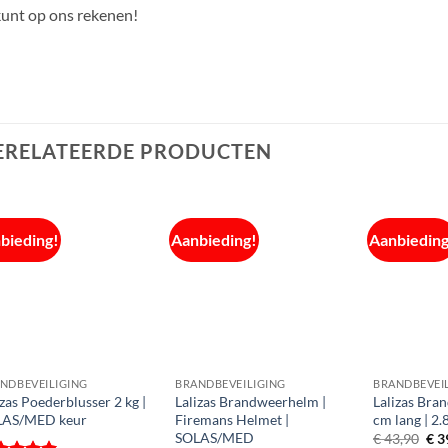
i 4G
NL6
udum
KvK
4278
BTW
 044
Lin
e.nl
Fac
© AVA Marine
2026