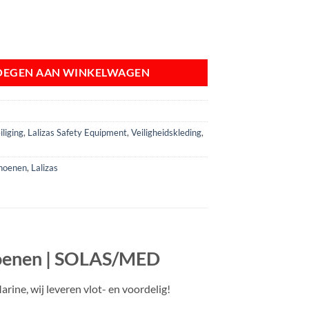
randweerhandschoenen | SOLAS/MED aantal
OEGEN AAN WINKELWAGEN
liging
,
Lalizas Safety Equipment
,
Veiligheidskleding
,
hoenen
,
Lalizas
oenen | SOLAS/MED
ine, wij leveren vlot- en voordelig!