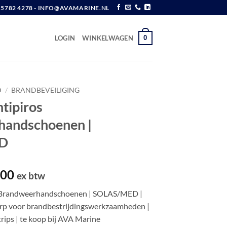
6 5782 4278 - INFO@AVAMARINE.NL
0
LOGIN
WINKELWAGEN
D
/
BRANDBEVEILIGING
tipiros
handschoenen |
D
pronkelijke
Huidige
,00
ex btw
prijs
 Brandweerhandschoenen | SOLAS/MED |
is:
p voor brandbestrijdingswerkzaamheden |
,70.
€ 69,00.
trips | te koop bij AVA Marine