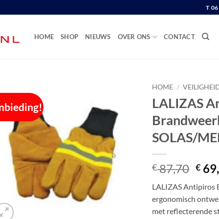
T 0
HOME
SHOP
NIEUWS
OVER ONS
CONTACT
HOME
/
VEILIGHEI
LALIZAS An
nbieding!
Brandweer
SOLAS/ME
Oors
87,70
69
€
€
prijs
LALIZAS Antipiros
was:
ergonomisch ontwer
€ 87
met reflecterende s