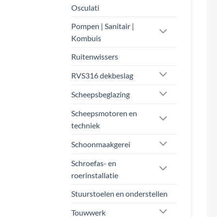
off
Osculati
lev
Pompen | Sanitair |
wer
Kombuis
Onz
Ruitenwissers
nod
RVS316 dekbeslag
ade
zor
Scheepsbeglazing
We 
Scheepsmotoren en
mar
techniek
nor
Schoonmaakgerei
De 
Schroefas- en
pla
roerinstallatie
bli
Stuurstoelen en onderstellen
We 
Touwwerk
waa