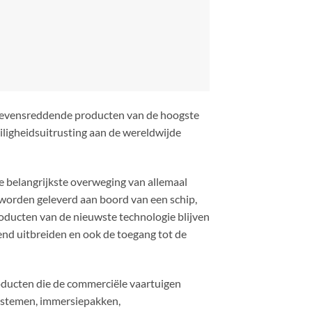
, we kunnen alle apparatuur onderhouden
e meest concurrerende prijzen, zodat alle
korte haven blijven.
!
Aanbieding!