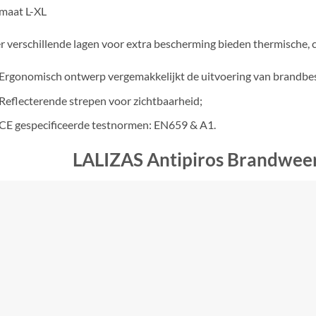
maat L-XL
r verschillende lagen voor extra bescherming bieden thermische, 
Ergonomisch ontwerp vergemakkelijkt de uitvoering van brandb
Reflecterende strepen voor zichtbaarheid;
CE gespecificeerde testnormen: EN659 & A1.
LALIZAS Antipiros Brandwe
ds 1982 zetten we ons in voor het ontwerpen en produceren van
liteit. Lalizas is de leidende kracht geworden in het leveren van v
mmerciële scheepvaartmarkt.
waarderen veiligheid boven alles en we erkennen dat veiligheid d
jft. Daarom dekken we alle vormen van veiligheidsoplossingen die