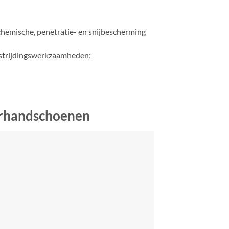
chemische, penetratie- en snijbescherming
estrijdingswerkzaamheden;
erhandschoenen
 levensreddende producten van de hoogste
eiligheidsuitrusting aan de wereldwijde
e belangrijkste overweging van allemaal
 worden geleverd aan boord van een schip,