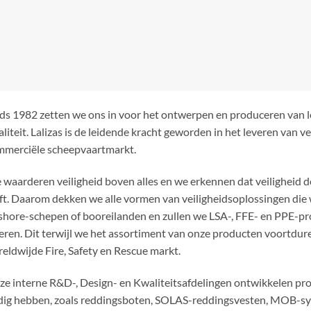
e grote havens.
 reddingsvlotten tot brandblusapparatuur en reddings-systemen
vervangen, waar een schip ook aankomt, op elk moment en tegen d
ers er zeker van zijn dat hun schepen vertrekken met de minimale 
unt op ons rekenen!
ERELATEERDE PRODUCTEN
bieding!
Aanbieding!
Aanbieding