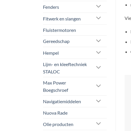
Fenders
Vie
Fitwerk en slangen
Fluistermotoren
Gereedschap
Hempel
Lijm- en kleeftechniek
STALOC
Max Power
Boegschroef
Sin
kwa
Navigatiemiddelen
co
Nuova Rade
We 
Olie producten
bli