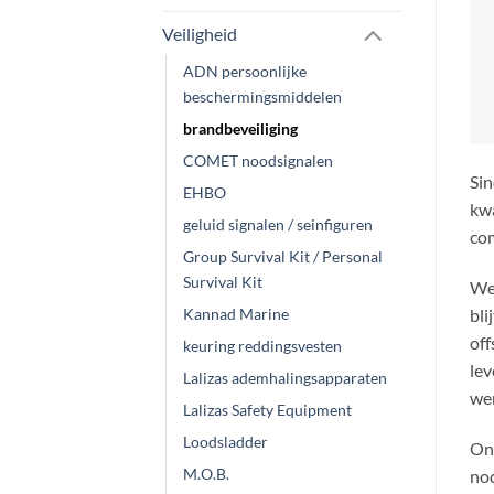
all
Veiligheid
ADN persoonlijke
Van
beschermingsmiddelen
en 
brandbeveiliging
red
COMET noodsignalen
U k
EHBO
geluid signalen / seinfiguren
Group Survival Kit / Personal
Survival Kit
Kannad Marine
G
keuring reddingsvesten
Lalizas ademhalingsapparaten
Lalizas Safety Equipment
Aan
Loodsladder
M.O.B.