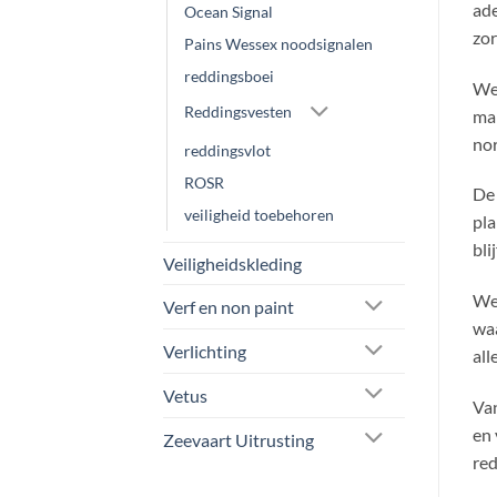
Ocean Signal
Pains Wessex noodsignalen
reddingsboei
BRANDBEVEILIGING
BRANDBEVEILIGING
BRA
Reddingsvesten
Brandblusser Beschermkast
Flameline SA50
Lal
BAWER 6 | voor 6 kg/liter
schuimbluswagen 50 liter
SO
reddingsvlot
toestellen
€
650,00
ex btw
€
44,45
ex btw
ROSR
Ge
€
3
TOEVOEGEN AAN
5
u
veiligheid toebehoren
TOEVOEGEN AAN
WINKELWAGEN
WINKELWAGEN
Veiligheidskleding
Verf en non paint
Verlichting
Vetus
Zeevaart Uitrusting