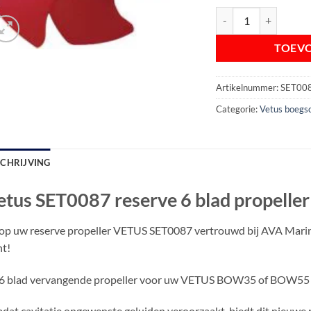
Vetus SET0087 reserv
TOEV
Artikelnummer:
SET00
Categorie:
Vetus boegs
SCHRIJVING
etus SET0087 reserve 6 blad propel
p uw reserve propeller VETUS SET0087 vertrouwd bij AVA Marine,
t!
6 blad vervangende propeller voor uw VETUS BOW35 of BOW55
at cavitatie ongewenste geluiden veroorzaakt, biedt dit nieuwe 