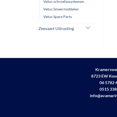
Vetus schroefassystemen
Vetus Smeermiddelen
Vetus Spare Parts
Zeevaart Uitrusting
Kramerswe
8723 EW Ko
06 5782 
0515 338
info@avamarin