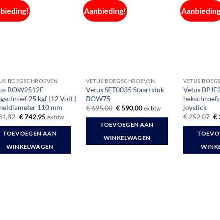
bieding!
Aanbieding!
Aanbieding
US BOEGSCHROEVEN
VETUS BOEGSCHROEVEN
VETUS BOEG
tus BOW2512E
Vetus SET0035 Staartstuk
Vetus BPJE2
gschroef 25 kgf |12 Volt |
BOW75
hekschroef
neldiameter 110 mm
joystick
Oorspronkelijke
Huidige
€
695,00
€
590,00
ex btw
prijs
prijs
Oorspronkelijke
Huidige
Oo
31,82
€
742,95
€
252,07
€
ex btw
was:
is:
prijs
prijs
pr
TOEVOEGEN AAN
€ 695,00.
€ 590,00.
was:
is:
wa
TOEVOEGEN AAN
TOEVO
€ 931,82.
€ 742,95.
€ 
WINKELWAGEN
WINKELWAGEN
WINK