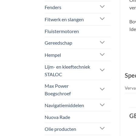
Fenders
ver
Fitwerk en slangen
Bov
Ide
Fluistermotoren
Gereedschap
Hempel
Lijm- en kleeftechniek
STALOC
Spec
Max Power
Verva
Boegschroef
Navigatiemiddelen
G
Nuova Rade
Olie producten