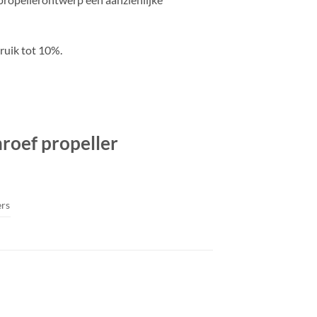
ruik tot 10%.
oef propeller
ers