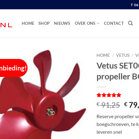
T 0
HOME
SHOP
NIEUWS
OVER ONS
CONTACT
HOME
/
VETUS
/
V
Vetus SET0
nbieding!
propeller
Gewaardeerd
1
Oors
91,25
79
€
€
5
op 5
prijs
gebaseerd
Reserve propelle
op
was:
klantbeoordeling
boegschroeven, te 
€ 91
leveren snel