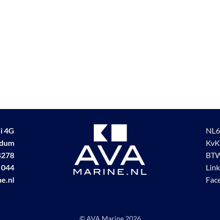
i 4G
NL6
udum
KvK
4278
BTW
 044
Lin
e.nl
Fac
© AVA Marine
2026