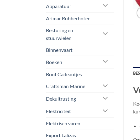
Apparatuur
Arimar Rubberboten
Besturing en
stuurwielen
Binnenvaart
Boeken
BE
Boot Cadeautjes
Craftsman Marine
V
Dekuitrusting
Koo
Elektriciteit
kun
Elektrisch varen
Export Lalizas
Omd