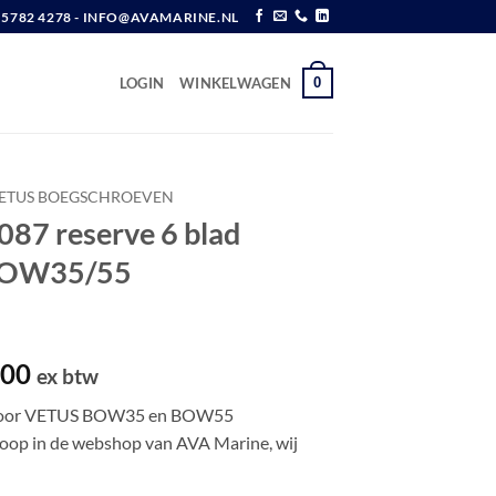
6 5782 4278 - INFO@AVAMARINE.NL
0
LOGIN
WINKELWAGEN
ETUS BOEGSCHROEVEN
087 reserve 6 blad
 BOW35/55
pronkelijke
Huidige
,00
ex btw
prijs
r voor VETUS BOW35 en BOW55
is:
koop in de webshop van AVA Marine, wij
,25.
€ 79,00.