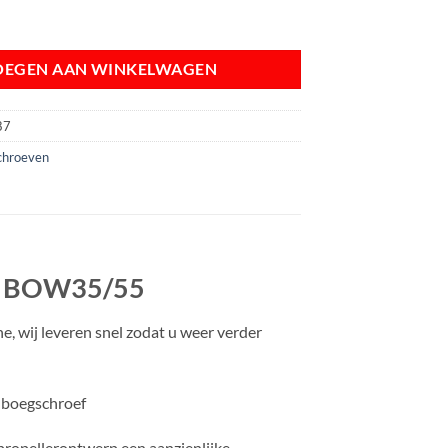
e 6 blad propeller BOW35/55 aantal
OEGEN AAN WINKELWAGEN
87
chroeven
ler BOW35/55
 wij leveren snel zodat u weer verder
 boegschroef
propellerontwerp een aanzienlijke