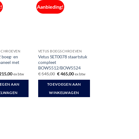
!
Aanbieding!
SCHROEVEN
VETUS BOEGSCHROEVEN
 boeg- en
Vetus SET0078 staartstuk
paneel met
compleet
BOW5512/BOW5524
rspronkelijke
Huidige
Oorspronkelijke
Huidige
215,00
€
545,00
€
465,00
ex btw
ex btw
ijs
prijs
prijs
prijs
s:
is:
was:
is:
EGEN AAN
TOEVOEGEN AAN
252,07.
€ 215,00.
€ 545,00.
€ 465,00.
ELWAGEN
WINKELWAGEN