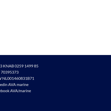
3 KNAB 0259 1499 85
 70395373
 NL001460831B71
kedin AVA marine
ebook AVA/marine