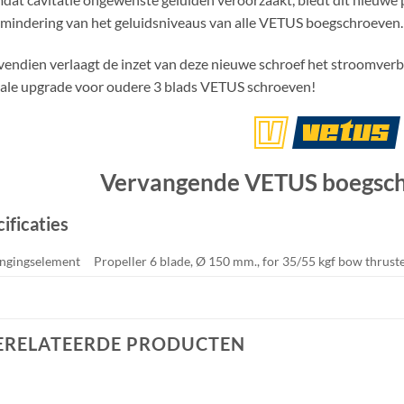
mindering van het geluidsniveaus van alle VETUS boegschroeven.
endien verlaagt de inzet van deze nieuwe schroef het stroomverb
ale upgrade voor oudere 3 blads VETUS schroeven!
Vervangende VETUS boegschr
ificaties
ngingselement
Propeller 6 blade, Ø 150 mm., for 35/55 kgf bow thrust
ERELATEERDE PRODUCTEN