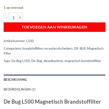
1 op voorraad
De Bug L500 Magnetisch Brandstoffilter (sterilisatie systeem) aantal
TOEVOEGEN AAN WINKELWAGEN
Artikelnummer:
L500
Categorieën:
brandstoffilters en waterafscheiders
,
DE-BUG Magnetisch
Filter
Tags:
De Bug L500
,
De-Bug
,
dieselbacterie
,
magnetisch brandstoffilter
BESCHRIJVING
BEOORDELINGEN (1)
De Bug L500 Magnetisch Brandstoffilter