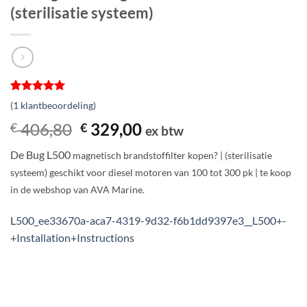
(sterilisatie systeem)
Gewaardeerd
1
(
1
klantbeoordeling)
5
op 5
gebaseerd
Oorspronkelijke
Huidige
406,80
329,00
€
€
ex btw
op
prijs
prijs
klantbeoordeling
De Bug L500
magnetisch brandstoffilter kopen? | (sterilisatie
was:
is:
systeem) geschikt voor diesel motoren van 100 tot 300 pk | te koop
€ 406,80.
€ 329,00.
in de webshop van AVA Marine.
L500_ee33670a-aca7-4319-9d32-f6b1dd9397e3__L500+-
+Installation+Instructions