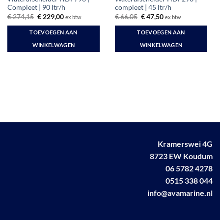
Compleet | 90 ltr/h
compleet | 45 ltr/h
Oorspronkelijke
Huidige
Oorspronkelijke
Huidige
€
274,15
€
229,00
€
66,05
€
47,50
ex btw
ex btw
prijs
prijs
prijs
prijs
was:
is:
was:
is:
TOEVOEGEN AAN
TOEVOEGEN AAN
€ 274,15.
€ 229,00.
€ 66,05.
€ 47,50.
WINKELWAGEN
WINKELWAGEN
Kramerswei 4G
8723 EW Koudum
06 5782 4278
0515 338 044
info@avamarine.nl