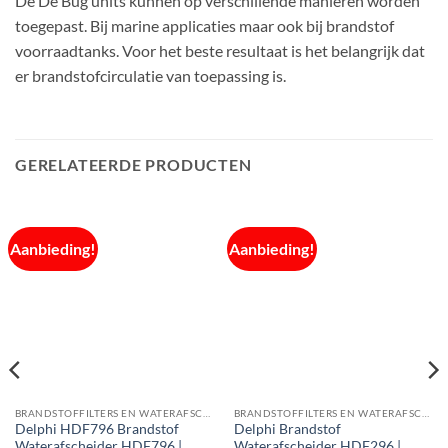
De De Bug units kunnen op verschillende manieren worden
toegepast. Bij marine applicaties maar ook bij brandstof
voorraadtanks. Voor het beste resultaat is het belangrijk dat
er brandstofcirculatie van toepassing is.
GERELATEERDE PRODUCTEN
Aanbieding!
Aanbieding!
BRANDSTOFFILTERS EN WATERAFSCHEIDERS
BRANDSTOFFILTERS EN WATERAFSCHEIDERS
Delphi HDF796 Brandstof
Delphi Brandstof
Waterafscheider HDF796 |
Waterafscheider HDF296 |