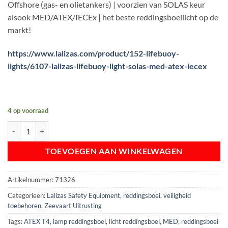
Offshore (gas- en olietankers) | voorzien van SOLAS keur
€ 133,87.
€ 99,00.
alsook MED/ATEX/IECEx | het beste reddingsboeilicht op de
markt!
https://www.lalizas.com/product/152-lifebuoy-
lights/6107-lalizas-lifebuoy-light-solas-med-atex-iecex
4 op voorraad
LALIZAS Reddingsboeilicht ATEX | SOLAS/MED/ATEX/IECEx aantal
TOEVOEGEN AAN WINKELWAGEN
Artikelnummer:
71326
Categorieën:
Lalizas Safety Equipment
,
reddingsboei
,
veiligheid
toebehoren
,
Zeevaart Uitrusting
Tags:
ATEX T4
,
lamp reddingsboei
,
licht reddingsboei
,
MED
,
reddingsboei