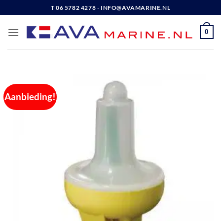
Ga
T 06 5782 4278 - INFO@AVAMARINE.NL
naar
inhoud
0
Aanbieding!