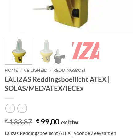
HOME
/
VEILIGHEID
/
REDDINGSBOEI
LALIZAS Reddingsboeilicht ATEX |
SOLAS/MED/ATEX/IECEx
Oorspronkelijke
Huidige
133,87
99,00
€
€
ex btw
prijs
prijs
Lalizas Reddingsboeilicht ATEX | voor de Zeevaart en
was:
is: