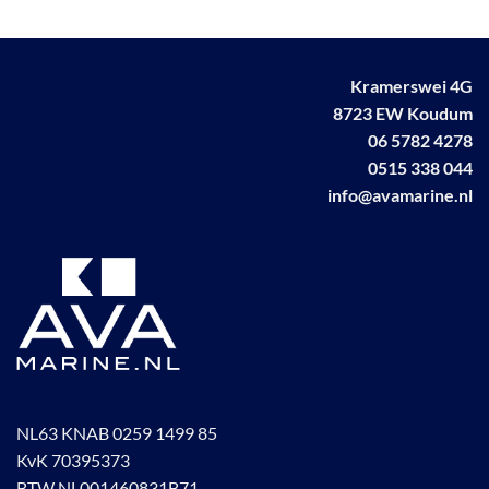
Kramerswei 4G
8723 EW Koudum
06 5782 4278
0515 338 044
info@avamarine.nl
NL63 KNAB 0259 1499 85
KvK 70395373
BTW NL001460831B71