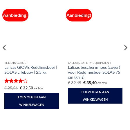
Aanbieding!
Aanbieding!
REDDINGSBOEI
LALIZAS SAFETY EQUIPMENT
Lalizas GIOVE Reddingsboei |
Lalizas beschermhoes (cover)
SOLAS Lifebuoy | 2.5 kg
voor Reddingsboei SOLAS 75
cm (grijs)
Oorspronkelijke
Huidige
€
39,45
€
35,40
ex btw
prijs
prijs
Gewaardeerd
Oorspronkelijke
Huidige
€
25,56
€
22,50
ex btw
was:
is:
prijs
prijs
TOEVOEGEN AAN
4
uit 5
€ 39,45.
€ 35,40.
was:
is:
TOEVOEGEN AAN
€ 25,56.
€ 22,50.
WINKELWAGEN
WINKELWAGEN