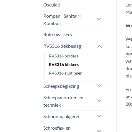
Osculati
Len
Mat
Pompen | Sanitair |
Kombuis
We
Ruitenwissers
Wel
RVS316 dekbeslag
kun
ho
RVS316 bolders
wat
RVS316 kikkers
duw
RVS316 sluitingen
ple
Scheepsbeglazing
En 
adv
Scheepsmotoren en
200
techniek
Schoonmaakgerei
Schroefas- en