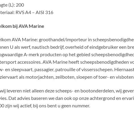
gte (L): 200
eriaal: RVS A4 – AISI 316
lkom bij AVA Marine
kom AVA Marine: groothandel/importeur in scheepsbenodigdhede
nen U als werf, nautisch bedrijf, overheid of eindgebruiker een b
ogwaardige A-merk producten op het gebied scheepsbenodigdhed
ersport accessoires. AVA Marine heeft scheepsbenodigdheden voo
- en sleepvaart, passagier, patrouille of vissersschepen. Hiernaa
ziervaart als motorjachten, zeilboten, sloepen of toer- en visboten
wij leveren niet alleen deze scheeps- en bootonderdelen, wij gev
ies. Dat advies baseren we dan ook op onze achtergrond en ervari
0 zijn wij actief, bij ons bent u geen nummer.