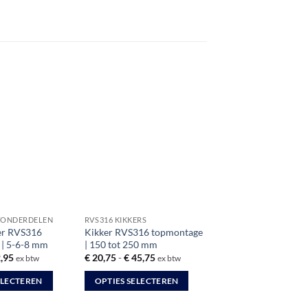
TONDERDELEN
RVS316 KIKKERS
er RVS316
Kikker RVS316 topmontage
l | 5-6-8 mm
| 150 tot 250 mm
Prijsklasse:
Prijsklasse:
,95
€
20,75
-
€
45,75
ex btw
ex btw
€ 7,45
€ 20,75
tot
tot
ELECTEREN
OPTIES SELECTEREN
€ 12,95
€ 45,75
Dit