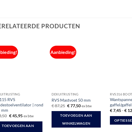
ERELATEERDE PRODUCTEN
bieding!
Aanbieding!
UITRUSTING
DEKUITRUSTING
RVS316 BOO
115 RVS
Wantspann
RVS Mastvoet 50 mm
destoelventilator | rond
gaffel/gaffe
Oorspronkelijke
Huidige
€
87,25
€
77,50
ex btw
prijs
prijs
5 mm
€
7,45
-
€
12
was:
is:
Oorspronkelijke
Huidige
3,50
€
45,95
TOEVOEGEN AAN
ex btw
€ 87,25.
€ 77,50.
prijs
prijs
OPTIES S
was:
is:
WINKELWAGEN
TOEVOEGEN AAN
Dit
€ 53,50.
€ 45,95.