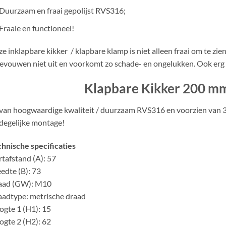
Duurzaam en fraai gepolijst RVS316;
Fraaie en functioneel!
e inklapbare kikker / klapbare klamp is niet alleen fraai om te zi
evouwen niet uit en voorkomt zo schade- en ongelukken. Ook erg
Klapbare Kikker 200 m
van hoogwaardige kwaliteit / duurzaam RVS316 en voorzien van 3
degelijke montage!
hnische specificaties
tafstand (A): 57
edte (B): 73
aad (GW): M10
adtype: metrische draad
gte 1 (H1): 15
gte 2 (H2): 62