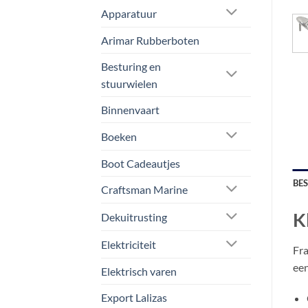
Apparatuur
Arimar Rubberboten
Besturing en
stuurwielen
Binnenvaart
Boeken
Boot Cadeautjes
BE
Craftsman Marine
K
Dekuitrusting
Elektriciteit
Fra
een
Elektrisch varen
Export Lalizas