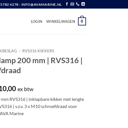
6 5782 4278 - INFO@AVAMARINE.NL
0
LOGIN
WINKELWAGEN
EKBESLAG
/
RVS316 KIKKERS
lamp 200 mm | RVS316 |
fdraad
spronkelijke
Huidige
10,00
ex btw
js
prijs
 mm RVS316 | inklapbare kikker met lengte
s:
is:
S316 | v.z.v. 3 x M10 schroefdraad voor
38,65.
€ 110,00.
| AVA Marine