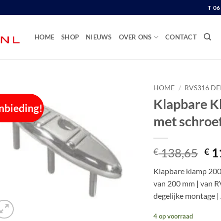
T 0
HOME
SHOP
NIEUWS
OVER ONS
CONTACT
HOME
/
RVS316 D
Klapbare K
nbieding!
met schroe
Oor
138,65
1
€
€
pri
Klapbare klamp 200
wa
van 200 mm | van RV
€ 1
degelijke montage 
4 op voorraad