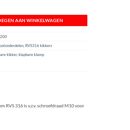
m | RVS316 | met schroefdraad aantal
OEGEN AAN WINKELWAGEN
6200
ootonderdelen
,
RVS316 kikkers
are kikker
,
klapbare klamp
 RVS 316 is v.z.v. schroefdraad M10 voor