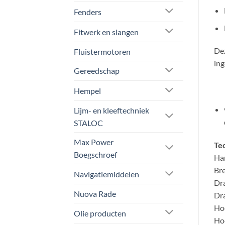
Fenders
Fitwerk en slangen
Dez
Fluistermotoren
ing
Gereedschap
Hempel
Lijm- en kleeftechniek
STALOC
Max Power
Tec
Boegschroef
Har
Bre
Navigatiemiddelen
Dr
Nuova Rade
Dra
Hoo
Olie producten
Hoo