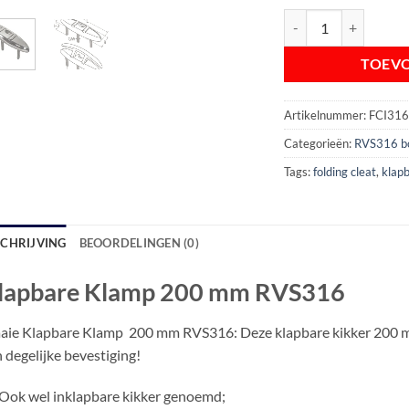
Klapbare Klamp 200 m
TOEV
Artikelnummer:
FCI31
Categorieën:
RVS316 b
Tags:
folding cleat
,
klapb
SCHRIJVING
BEOORDELINGEN (0)
lapbare Klamp 200 mm RVS316
aie Klapbare Klamp 200 mm RVS316: Deze klapbare kikker 200 mm
 degelijke bevestiging!
Ook wel inklapbare kikker genoemd;