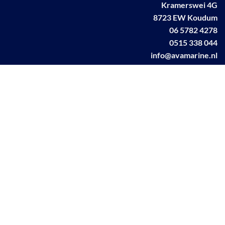
Kramerswei 4G
8723 EW Koudum
06 5782 4278
0515 338 044
info@avamarine.nl
NL63 KNAB 0259 1499 85
KvK 70395373
BTW NL001460831B71
Linkedin AVA marine
Facebook AVA/marine