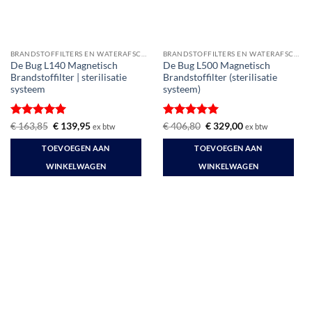
BRANDSTOFFILTERS EN WATERAFSCHEIDERS
BRANDSTOFFILTERS EN WATERAFSCHEIDERS
De Bug L140 Magnetisch
De Bug L500 Magnetisch
Brandstoffilter | sterilisatie
Brandstoffilter (sterilisatie
systeem
systeem)
Gewaardeerd
Oorspronkelijke
Huidige
Gewaardeerd
Oorspronkelijke
Huidige
€
163,85
€
139,95
€
406,80
€
329,00
ex btw
ex btw
prijs
prijs
prijs
prijs
5
uit 5
5
uit 5
was:
is:
was:
is:
TOEVOEGEN AAN
TOEVOEGEN AAN
€ 163,85.
€ 139,95.
€ 406,80.
€ 329,00.
WINKELWAGEN
WINKELWAGEN