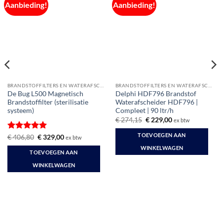
Aanbieding!
Aanbieding!
BRANDSTOFFILTERS EN WATERAFSCHEIDERS
BRANDSTOFFILTERS EN WATERAFSCHEIDERS
De Bug L500 Magnetisch
Delphi HDF796 Brandstof
Brandstoffilter (sterilisatie
Waterafscheider HDF796 |
systeem)
Compleet | 90 ltr/h
Oorspronkelijke
Huidige
€
274,15
€
229,00
ex btw
prijs
prijs
was:
is:
TOEVOEGEN AAN
Gewaardeerd
Oorspronkelijke
Huidige
€
406,80
€
329,00
ex btw
€ 274,15.
€ 229,00.
prijs
prijs
5
uit 5
WINKELWAGEN
was:
is:
TOEVOEGEN AAN
€ 406,80.
€ 329,00.
WINKELWAGEN