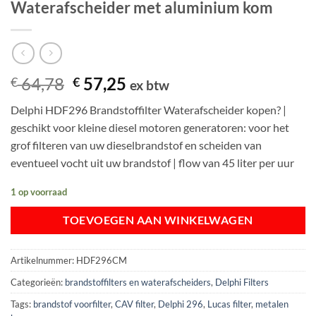
Waterafscheider met aluminium kom
Oorspronkelijke
Huidige
64,78
57,25
€
€
ex btw
prijs
prijs
Delphi HDF296 Brandstoffilter Waterafscheider kopen? |
was:
is:
geschikt voor kleine diesel motoren generatoren: voor het
€ 64,78.
€ 57,25.
grof filteren van uw dieselbrandstof en scheiden van
eventueel vocht uit uw brandstof | flow van 45 liter per uur
1 op voorraad
TOEVOEGEN AAN WINKELWAGEN
Artikelnummer:
HDF296CM
Categorieën:
brandstoffilters en waterafscheiders
,
Delphi Filters
Tags:
brandstof voorfilter
,
CAV filter
,
Delphi 296
,
Lucas filter
,
metalen