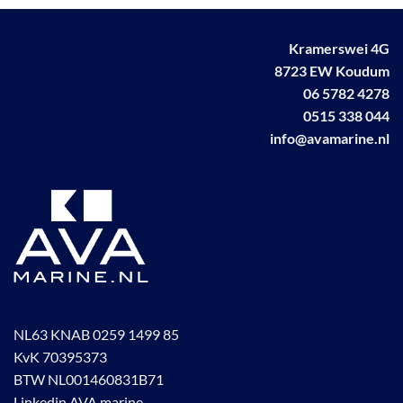
Kramerswei 4G
8723 EW Koudum
06 5782 4278
0515 338 044
info@avamarine.nl
NL63 KNAB 0259 1499 85
KvK 70395373
BTW NL001460831B71
Linkedin AVA marine