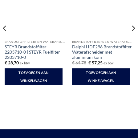
BRANDSTOFFILTERS EN WATERAFSCHEIDERS
BRANDSTOFFILTERS EN WATERAFSCHEIDERS
STEYR Brandstoffilter
Delphi HDF296 Brandstoffilter
2203710-0 | STEYR Fuelfilter
Waterafscheider met
2203710-0
aluminium kom
Oorspronkelijke
Huidige
€
28,70
€
64,78
€
57,25
ex btw
ex btw
prijs
prijs
was:
is:
TOEVOEGEN AAN
TOEVOEGEN AAN
€ 64,78.
€ 57,25.
WINKELWAGEN
WINKELWAGEN