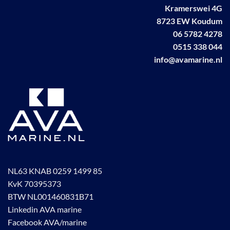
Kramerswei 4G
8723 EW Koudum
06 5782 4278
0515 338 044
info@avamarine.nl
NL63 KNAB 0259 1499 85
KvK 70395373
BTW NL001460831B71
Linkedin AVA marine
Facebook AVA/marine