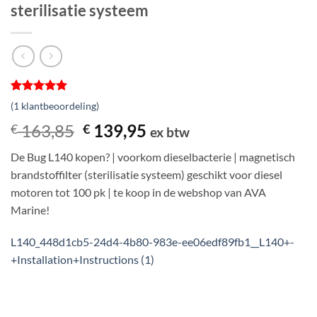
sterilisatie systeem
Gewaardeerd
1
(
1
klantbeoordeling)
5
op 5
gebaseerd
Oorspronkelijke
Huidige
163,85
139,95
€
€
ex btw
op
prijs
prijs
klantbeoordeling
De Bug L140 kopen? | voorkom dieselbacterie | magnetisch
was:
is:
brandstoffilter (sterilisatie systeem) geschikt voor diesel
€ 163,85.
€ 139,95.
motoren tot 100 pk | te koop in de webshop van AVA
Marine!
L140_448d1cb5-24d4-4b80-983e-ee06edf89fb1__L140+-
+Installation+Instructions (1)