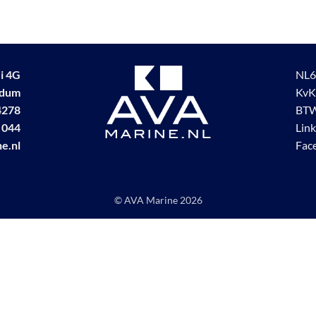
i 4G
NL6
udum
KvK
4278
BTW
 044
Lin
e.nl
Fac
© AVA Marine
2026