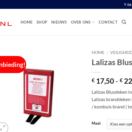
T 0
HOME
SHOP
NIEUWS
OVER ONS
CONTACT
HOME
/
VEILIGHEI
Lalizas Blu
nbieding!
17,50
-
22
€
€
Lalizas Blusdeken i
Lalizas branddeken 
/ kombuis brand | t
Maat