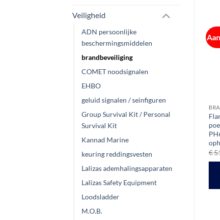
Veiligheid
ADN persoonlijke
Aanbieding!
Aan
beschermingsmiddelen
brandbeveiliging
COMET noodsignalen
EHBO
geluid signalen / seinfiguren
BRANDBEVEILIGING
BRANDBEVEILIGING
BRA
Group Survival Kit / Personal
x
Lalizas co2 brandblusser 5kg
Flameline Fluorvrije
Fla
w/wall bracket MED-keur
sprayblusser 750 ml
poe
Survival Kit
PH6
Oorspronkelijke
Huidige
€
118,95
€
90,32
€
12,75
ex btw
ex btw
Kannad Marine
prijs
prijs
oph
was:
is:
TOEVOEGEN AAN
TOEVOEGEN AAN
€
5
keuring reddingsvesten
€ 118,95.
€ 90,32.
WINKELWAGEN
WINKELWAGEN
Lalizas ademhalingsapparaten
Lalizas Safety Equipment
Loodsladder
M.O.B.