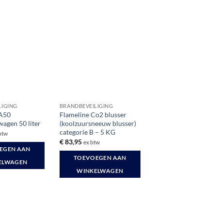
LIGING
BRANDBEVEILIGING
SA50
Flameline Co2 blusser
agen 50 liter
(koolzuursneeuw blusser)
categorie B – 5 KG
btw
€
83,95
ex btw
EGEN AAN
TOEVOEGEN AAN
ELWAGEN
WINKELWAGEN