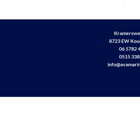
Kramerswe
8723 EW Ko
06 5782 
0515 338
info@avamarin