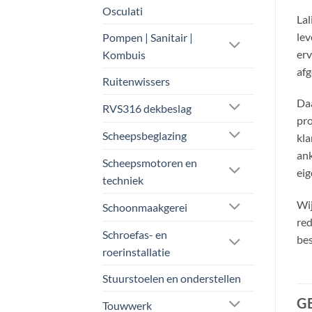
Osculati
Lal
lev
Pompen | Sanitair |
erv
Kombuis
afg
Ruitenwissers
Daa
RVS316 dekbeslag
pro
Scheepsbeglazing
kla
ank
Scheepsmotoren en
eig
techniek
Wij
Schoonmaakgerei
red
Schroefas- en
bes
roerinstallatie
Stuurstoelen en onderstellen
G
Touwwerk