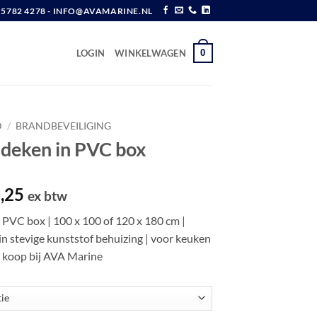
6 5782 4278 - INFO@AVAMARINE.NL
0
LOGIN
WINKELWAGEN
D
/
BRANDBEVEILIGING
sdeken in PVC box
Prijsklasse:
,25
ex btw
€ 17,50
n PVC box | 100 x 100 of 120 x 180 cm |
tot
in stevige kunststof behuizing | voor keuken
€ 22,25
e koop bij AVA Marine