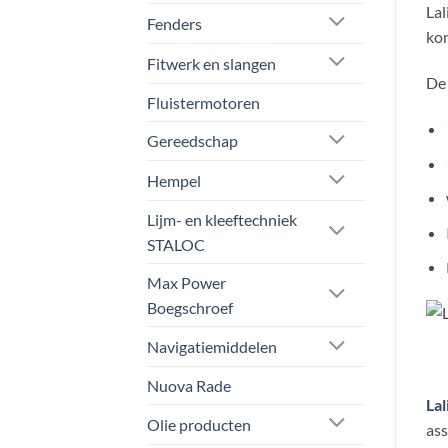
Lal
Fenders
ko
Fitwerk en slangen
De 
Fluistermotoren
Gereedschap
Hempel
Lijm- en kleeftechniek
STALOC
Max Power
Boegschroef
Navigatiemiddelen
Nuova Rade
Lal
Olie producten
as