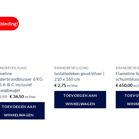
bieding!
NDBEVEILIGING
BRANDBEVEILIGING
BRANDBEVEI
meline
Isolatiedeken goud/zilver |
Flameline 
derbrandblusser 6 KG
210 x 160 cm
schuimblusw
 A-B-C inclusief
€
2,75
€
650,00
ex btw
ex 
angbeugel
Oorspronkelijke
Huidige
TOEVOEGEN AAN
TOEVO
1,50
€
36,50
ex btw
prijs
prijs
WINKELWAGEN
WINK
was:
is:
TOEVOEGEN AAN
€ 51,50.
€ 36,50.
WINKELWAGEN