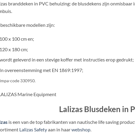
izas branddeken in PVC behuizing: de blusdekens zijn onmisbaar in 
mbuis.
beschikbare modellen zijn:
100 x 100 cm en;
120 x 180 cm;
wordt geleverd in een stevige koffer met instructies erop gedrukt;
In overeenstemming met EN 1869:1997;
Impa-code 330950.
Lalizas Blusdeken in 
izas
is een van de top fabrikanten van nautische life saving produ
sortiment
Lalizas Safety
aan in haar
webshop
.