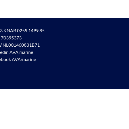
3 KNAB 0259 1499 85
 70395373
 NL001460831B71
kedin AVA marine
ebook AVA/marine