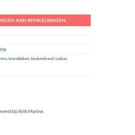
PVC box aantal
OEGEN AAN WINKELWAGEN
ging
kens
,
branddeken
,
keukenbrand
,
Lalizas
everd bij AVA Marine.