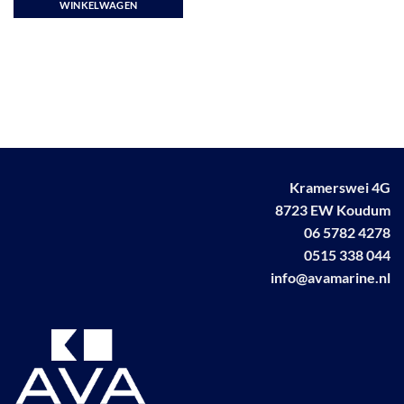
WINKELWAGEN
Kramerswei 4G
8723 EW Koudum
06 5782 4278
0515 338 044
info@avamarine.nl