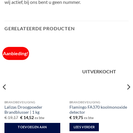
wij actief, bij ons bent u geen nummer.
GERELATEERDE PRODUCTEN
Aanbieding!
UITVERKOCHT
BRANDBEVEILIGING
BRANDBEVEILIGING
Lalizas Droogpoeder
Flamingo FA370 koolmonoxide
Brandblusser | 1 kg
detector
Oorspronkelijke
Huidige
€
19,17
€
14,52
€
19,75
ex btw
ex btw
prijs
prijs
was:
is:
TOEVOEGEN AAN
LEES VERDER
€ 19,17.
€ 14,52.