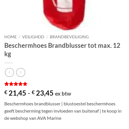
HOME
/
VEILIGHEID
/
BRANDBEVEILIGING
Beschermhoes Brandblusser tot max. 12
kg
Gewaardeerd
1
Prijsklasse:
21,45
-
23,45
€
€
ex btw
5
op 5
€ 21,45
gebaseerd
Beschermhoes brandblusser | blustoestel beschermhoes
op
tot
klantbeoordeling
geeft bescherming tegen invloeden van buitenaf | te koop in
€ 23,45
de webshop van AVA Marine