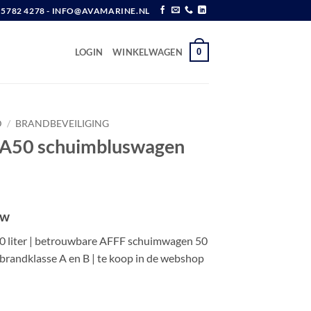
6 5782 4278 - INFO@AVAMARINE.NL
0
LOGIN
WINKELWAGEN
D
/
BRANDBEVEILIGING
SA50 schuimbluswagen
tw
 liter | betrouwbare AFFF schuimwagen 50
 brandklasse A en B | te koop in de webshop