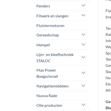
Fenders
Fla
Fitwerk en slangen
bra
Fluistermotoren
Ta
Rat
Gereedschap
Inh
Hempel
We
Spu
Lijm- en kleeftechniek
Tem
STALOC
Gew
Max Power
Sla
Boegschroef
No
Ele
Navigatiemiddelen
Afm
Nuova Rade
Ge
Olie producten
Blu