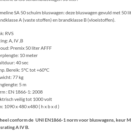
meline SA 50 schuim bluswagen: deze bluswagen gevuld met 50 lit
ndklasse A (vaste stoffen) en brandklasse B (vloeistoffen).
nk: RVS
ing: A, IV ,B
oud: Premix 50 liter AFFF
rplengte: 10 meter
itduur: 40 sec
p. Bereik: 5°C tot +60°C
icht: 77 kg
nglengte: 5 m
rm : EN 1866-1: 2008
ktrisch veilig tot 1000 volt
: 1090 x 480 x480 ( h x b x d )
heel conform de UNI EN1866-1 norm voor bluswagens, keur 
srating A IV B.