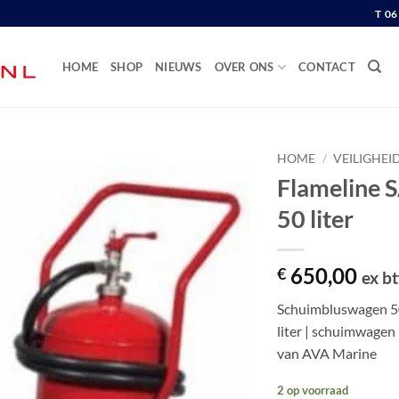
T 0
HOME
SHOP
NIEUWS
OVER ONS
CONTACT
HOME
/
VEILIGHEI
Flameline 
50 liter
650,00
€
ex b
Schuimbluswagen 50
liter | schuimwagen
van AVA Marine
2 op voorraad