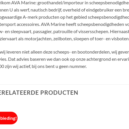
kom AVA Marine: groothandel/importeur in scheepsbenodigdhede
nen U als werf, nautisch bedrijf, overheid of eindgebruiker een b
ogwaardige A-merk producten op het gebied scheepsbenodigdhed
ersport accessoires. AVA Marine heeft scheepsbenodigdheden voo
- en sleepvaart, passagier, patrouille of vissersschepen. Hiernaa
ziervaart als motorjachten, zeilboten, sloepen of toer- en visboten
wij leveren niet alleen deze scheeps- en bootonderdelen, wij gev
ies. Dat advies baseren we dan ook op onze achtergrond en ervari
0 zijn wij actief, bij ons bent u geen nummer.
ERELATEERDE PRODUCTEN
bieding!