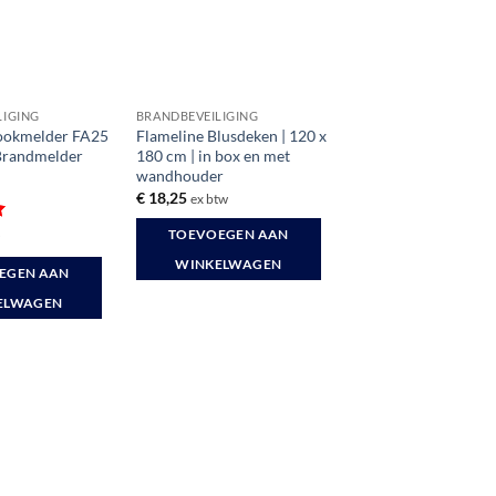
LIGING
BRANDBEVEILIGING
ookmelder FA25
Flameline Blusdeken | 120 x
 Brandmelder
180 cm | in box en met
wandhouder
€
18,25
ex btw
rd
TOEVOEGEN AAN
w
WINKELWAGEN
EGEN AAN
ELWAGEN