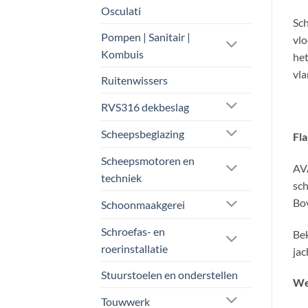
Osculati
Sch
Pompen | Sanitair |
vlo
Kombuis
het
vla
Ruitenwissers
RVS316 dekbeslag
Scheepsbeglazing
Fla
Scheepsmotoren en
AVA
techniek
sch
Bov
Schoonmaakgerei
Schroefas- en
Bek
roerinstallatie
jac
Stuurstoelen en onderstellen
We
Touwwerk