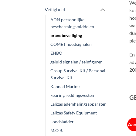
Wel
Veiligheid
kun
ho
ADN persoonlijke
wat
beschermingsmiddelen
duw
brandbeveiliging
ple
COMET noodsignalen
EHBO
En 
geluid signalen / seinfiguren
adv
200
Group Survival Kit / Personal
Survival Kit
Kannad Marine
keuring reddingsvesten
G
Lalizas ademhalingsapparaten
Lalizas Safety Equipment
Loodsladder
Aanbieding!
Aan
M.O.B.