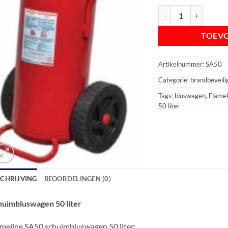
Flameline SA50 schuim
TOEV
Artikelnummer:
SA50
Categorie:
brandbeveili
Tags:
bluswagen
,
Flamel
50 liter
SCHRIJVING
BEOORDELINGEN (0)
huimbluswagen 50 liter
meline SA50 schuimbluswagen 50 liter: