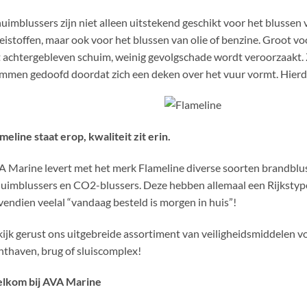
uimblussers zijn niet alleen uitstekend geschikt voor het blussen 
eistoffen, maar ook voor het blussen van olie of benzine. Groot vo
 achtergebleven schuim, weinig gevolgschade wordt veroorzaakt. 
mmen gedoofd doordat zich een deken over het vuur vormt. Hierdo
meline staat erop, kwaliteit zit erin.
 Marine levert met het merk Flameline diverse soorten brandblus
uimblussers en CO2-blussers. Deze hebben allemaal een Rijkstyp
endien veelal “vandaag besteld is morgen in huis”!
ijk gerust ons uitgebreide assortiment van veiligheidsmiddelen voo
hthaven, brug of sluiscomplex!
lkom bij AVA Marine