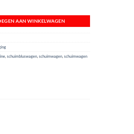
bluswagen 50 liter aantal
OEGEN AAN WINKELWAGEN
ging
ine
,
schuimbluswagen
,
schuimwagen
,
schuimwagen