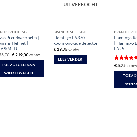
UITVERKOCHT
NDBEVEILIGING
BRANDBEVEILIGING
BRANDBEVEI
izas Brandweerhelm |
Flamingo FA370
Flamingo R
emans Helmet |
koolmonoxide detector
| Flamingo
LAS/MED
FA25
€
19,75
ex btw
Oorspronkelijke
Huidige
53,70
€
219,00
ex btw
prijs
prijs
LEES VERDER
was:
is:
Gewaardee
€
5,75
TOEVOEGEN AAN
ex bt
€ 253,70.
€ 219,00.
5
uit 5
WINKELWAGEN
TOEVO
WINK