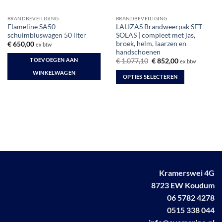
BRANDBEVEILIGING
BRANDBEVEILIGING
Flameline SA50
LALIZAS Brandweerpak SET
schuimbluswagen 50 liter
SOLAS | compleet met jas,
broek, helm, laarzen en
€
650,00
ex btw
handschoenen
TOEVOEGEN AAN
Oorspronkelijke
Huidige
€
1.077,10
€
852,00
ex btw
prijs
prijs
WINKELWAGEN
was:
is:
OPTIES SELECTEREN
€ 1.077,10.
€ 852,00.
Dit
product
heeft
meerdere
variaties.
Deze
optie
kan
gekozen
Kramerswei 4G
worden
8723 EW Koudum
op
06 5782 4278
de
0515 338 044
productpagina