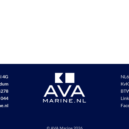
i 4G
NL6
udum
KvK
4278
BTW
 044
Lin
e.nl
Fac
© AVA Marine
2026