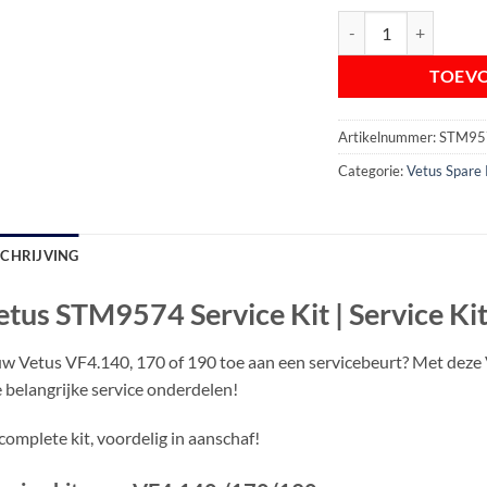
Vetus STM9574 Service
TOEV
Artikelnummer:
STM95
Categorie:
Vetus Spare 
SCHRIJVING
etus STM9574 Service Kit | Service K
uw Vetus VF4.140, 170 of 190 toe aan een servicebeurt? Met deze 
e belangrijke service onderdelen!
complete kit, voordelig in aanschaf!