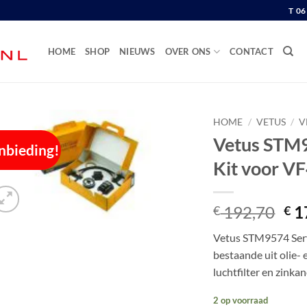
T 0
HOME
SHOP
NIEUWS
OVER ONS
CONTACT
HOME
/
VETUS
/
V
Vetus STM95
nbieding!
Kit voor V
Oor
192,70
1
€
€
pri
Vetus STM9574 Servi
wa
bestaande uit olie- 
€ 1
luchtfilter en zinka
2 op voorraad