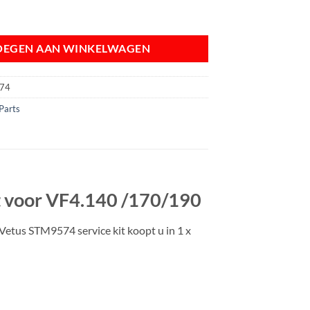
 Kit | Service Kit voor VF4.140 /170/190 aantal
OEGEN AAN WINKELWAGEN
74
Parts
it voor VF4.140 /170/190
Vetus STM9574 service kit koopt u in 1 x