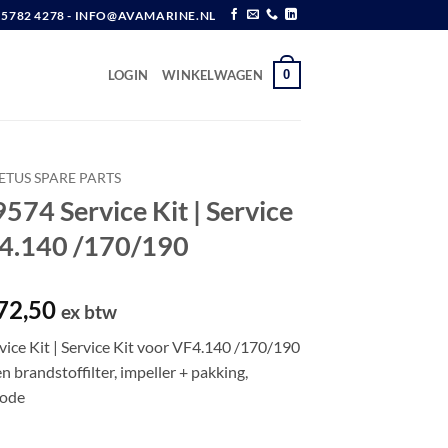
6 5782 4278 - INFO@AVAMARINE.NL
0
LOGIN
WINKELWAGEN
ETUS SPARE PARTS
74 Service Kit | Service
F4.140 /170/190
spronkelijke
Huidige
72,50
ex btw
js
prijs
ce Kit | Service Kit voor VF4.140 /170/190
s:
is:
en brandstoffilter, impeller + pakking,
92,70.
€ 172,50.
node