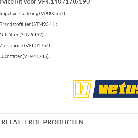
rvice kit voor VF4.140 /170/190
Impeller + pakking (VP000351);
Brandstoffilter (STM9541);
Oliefilter (STM9452);
Zink anode (VFP01354);
Luchtfilter (VFP41743).
ERELATEERDE PRODUCTEN