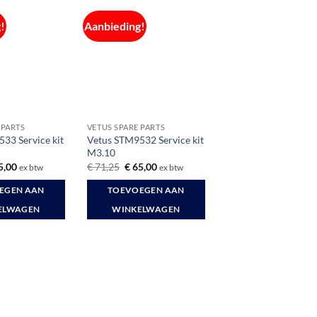
!
Aanbieding!
 PARTS
VETUS SPARE PARTS
33 Service kit
Vetus STM9532 Service kit
M3.10
spronkelijke
Huidige
Oorspronkelijke
Huidige
5,00
€
71,25
€
65,00
ex btw
ex btw
s
prijs
prijs
prijs
:
is:
was:
is:
EGEN AAN
TOEVOEGEN AAN
1,25.
€ 65,00.
€ 71,25.
€ 65,00.
ELWAGEN
WINKELWAGEN