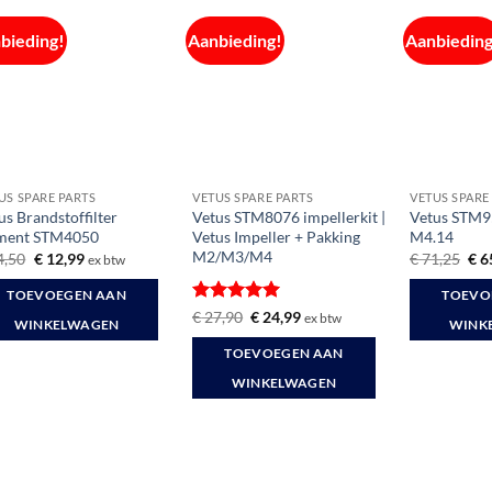
bieding!
Aanbieding!
Aanbieding
US SPARE PARTS
VETUS SPARE PARTS
VETUS SPARE
us Brandstoffilter
Vetus STM8076 impellerkit |
Vetus STM95
ment STM4050
Vetus Impeller + Pakking
M4.14
M2/M3/M4
Oorspronkelijke
Huidige
Oor
4,50
€
12,99
€
71,25
€
6
ex btw
prijs
prijs
prij
was:
is:
was
TOEVOEGEN AAN
TOEVO
€ 14,50.
€ 12,99.
€ 7
Gewaardeerd
Oorspronkelijke
Huidige
€
27,90
€
24,99
ex btw
WINKELWAGEN
WINK
prijs
prijs
5
uit 5
was:
is:
TOEVOEGEN AAN
€ 27,90.
€ 24,99.
WINKELWAGEN