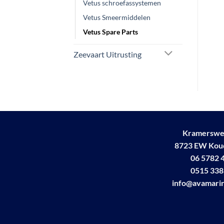
Vetus schroefassystemen
Vetus Smeermiddelen
Vetus Spare Parts
Zeevaart Uitrusting
Kramerswe
8723 EW Ko
06 5782 
0515 338
info@avamarin