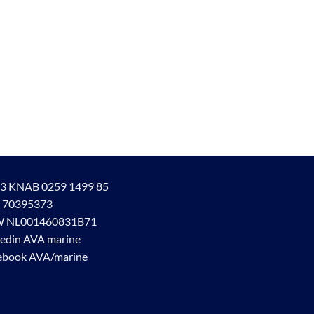
3 KNAB 0259 1499 85
 70395373
 NL001460831B71
kedin AVA marine
ebook AVA/marine