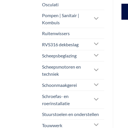
prijs
prijs
Oorspronkelijke
Huidige
€
33,80
€
29,25
Osculati
ex btw
was:
is:
prijs
prijs
TOEVOEGEN AAN
€ 71,25.
€ 65,00.
was:
is:
TOEVOEGEN AAN
Pompen | Sanitair |
€ 33,80.
€ 29,25.
WINKELWAGEN
WINKELWAGEN
Kombuis
Ruitenwissers
RVS316 dekbeslag
Scheepsbeglazing
Scheepsmotoren en
techniek
Schoonmaakgerei
Schroefas- en
roerinstallatie
Stuurstoelen en onderstellen
Touwwerk