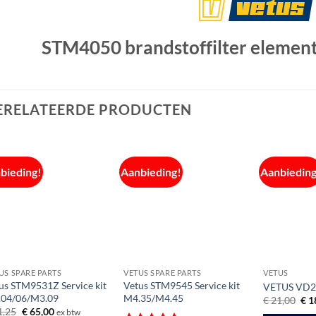
STM4050 brandstoffilter elemen
ERELATEERDE PRODUCTEN
bieding!
Aanbieding!
Aanbieding
US SPARE PARTS
VETUS SPARE PARTS
VETUS
us STM9531Z Service kit
Vetus STM9545 Service kit
VETUS VD20
.04/06/M3.09
M4.35/M4.45
Oor
€
21,00
€
1
prij
Oorspronkelijke
Huidige
1,25
€
65,00
ex btw