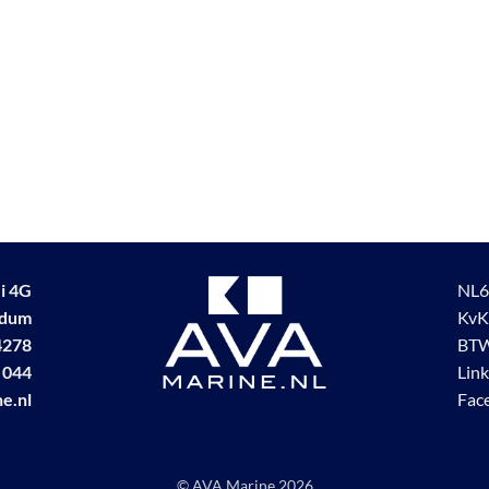
i 4G
NL6
udum
KvK
4278
BTW
 044
Lin
e.nl
Fac
© AVA Marine
2026