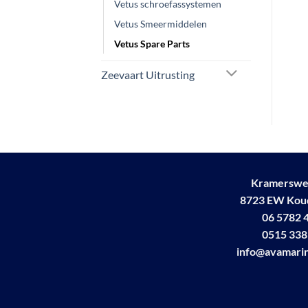
Vetus schroefassystemen
Vetus Smeermiddelen
Vetus Spare Parts
Zeevaart Uitrusting
Kramerswe
8723 EW Ko
06 5782 
0515 338
info@avamarin