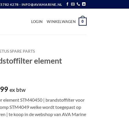
6 5782 4278 - INFO@AVAMARINE.NL
0
LOGIN
WINKELWAGEN
ETUS SPARE PARTS
stoffilter element
pronkelijke
Huidige
,99
ex btw
prijs
er element STM40450 | brandstoffilter voor
is:
rpomp STM4049 welke wordt toegepast op
,50.
€ 12,99.
ren | te koop in de webshop van AVA Marine
 element STM4050 aantal