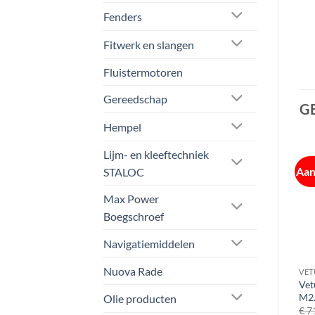
Fenders
Fitwerk en slangen
Fluistermotoren
Gereedschap
G
Hempel
Lijm- en kleeftechniek
Aanbieding!
Aanbieding!
Aan
STALOC
Max Power
Boegschroef
Navigatiemiddelen
Nuova Rade
VETUS SPARE PARTS
VETUS SPARE PARTS
VET
 |
Vetus STM8250 Impellerkit |
Vetus STM9533 Service kit
Vet
Impeller + pakking
M4.14
M2
Olie producten
DT(A)43/44/64/66/67
Oorspronkelijke
Huidige
€
71,25
€
65,00
€
7
ex btw