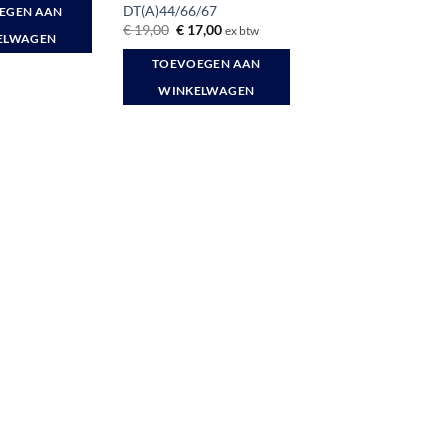
:
is:
DT(A)44/66/67
EGEN AAN
1,00.
€ 18,75.
Oorspronkelijke
Huidige
€
19,00
€
17,00
ex btw
ELWAGEN
prijs
prijs
was:
is:
TOEVOEGEN AAN
€ 19,00.
€ 17,00.
WINKELWAGEN