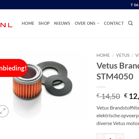
T 0
HOME
SHOP
NIEUWS
OVER ONS
CONTACT
HOME
/
VETUS
/
V
Vetus Brand
nbieding!
STM4050
Oors
14,50
12
€
€
prijs
Vetus Brandstoffilt
was:
elektrische opvoe
€ 14
diverse Vetus moto
Vetus Brandstoffilter