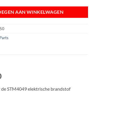
OEGEN AAN WINKELWAGEN
50
Parts
0
or de STM4049 elektrische brandstof