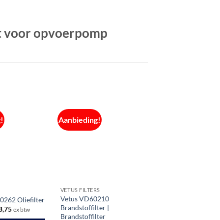
t voor opvoerpomp
!
Aanbieding!
VETUS FILTERS
Vetus VD60210
262 Oliefilter
Brandstoffilter |
spronkelijke
Huidige
8,75
ex btw
s
prijs
Brandstoffilter