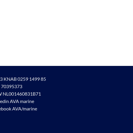
3 KNAB 0259 1499 85
 70395373
 NL001460831B71
kedin AVA marine
ebook AVA/marine