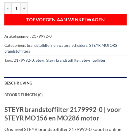
STEYR Brandstoffilter 2179992-0 | STEYR Fuelfilter 2179992-0 aantal
TOEVOEGEN AAN WINKELWAGEN
Artikelnummer:
2179992-0
Categorieën:
brandstoffilters en waterafscheiders
,
STEYR MOTORS
brandstoffilters
Tags:
2179992-0
,
Steyr
,
Steyr brandstoffilter
,
Steyr fuelfilter
BESCHRIJVING
BEOORDELINGEN (0)
STEYR brandstoffilter 2179992-0 | voor
STEYR MO156 en MO286 motor
Origineel STEYR brandstoffilter 2179992-0 koopt u online