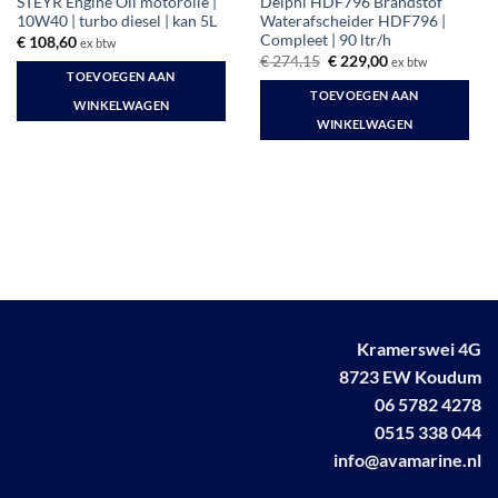
STEYR Engine Oil motorolie |
Delphi HDF796 Brandstof
10W40 | turbo diesel | kan 5L
Waterafscheider HDF796 |
Compleet | 90 ltr/h
€
108,60
ex btw
Oorspronkelijke
Huidige
€
274,15
€
229,00
ex btw
prijs
prijs
TOEVOEGEN AAN
was:
is:
TOEVOEGEN AAN
€ 274,15.
€ 229,00.
WINKELWAGEN
WINKELWAGEN
Kramerswei 4G
8723 EW Koudum
06 5782 4278
0515 338 044
info@avamarine.nl