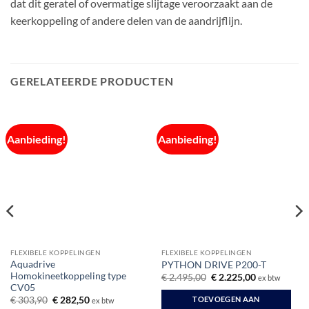
dat dit geratel of overmatige slijtage veroorzaakt aan de
keerkoppeling of andere delen van de aandrijflijn.
GERELATEERDE PRODUCTEN
Aanbieding!
Aanbieding!
FLEXIBELE KOPPELINGEN
FLEXIBELE KOPPELINGEN
Aquadrive
PYTHON DRIVE P200-T
Homokineetkoppeling type
Oorspronkelijke
Huidige
€
2.495,00
€
2.225,00
ex btw
prijs
prijs
CV05
was:
is:
Oorspronkelijke
Huidige
TOEVOEGEN AAN
€
303,90
€
282,50
ex btw
€ 2.495,00.
€ 2.225,00.
prijs
prijs