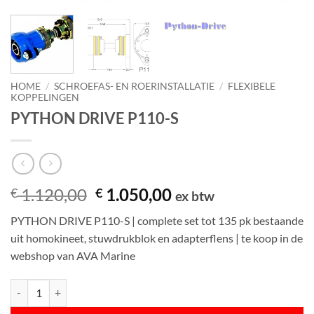
HOME
/
SCHROEFAS- EN ROERINSTALLATIE
/
FLEXIBELE
KOPPELINGEN
PYTHON DRIVE P110-S
Oorspronkelijke
Huidige
1.120,00
1.050,00
€
€
ex btw
prijs
prijs
PYTHON DRIVE P110-S | complete set tot 135 pk bestaande
was:
is:
uit homokineet, stuwdrukblok en adapterflens | te koop in de
€ 1.120,00.
€ 1.050,00.
webshop van AVA Marine
PYTHON DRIVE P110-S aantal