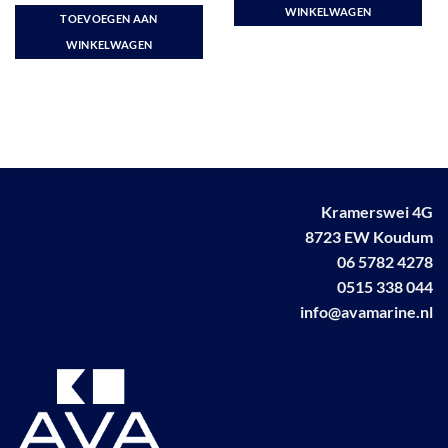
was:
is:
WINKELWAGEN
TOEVOEGEN AAN
€ 303,90.
€ 282,50.
WINKELWAGEN
Kramerswei 4G
8723 EW Koudum
06 5782 4278
0515 338 044
info@avamarine.nl