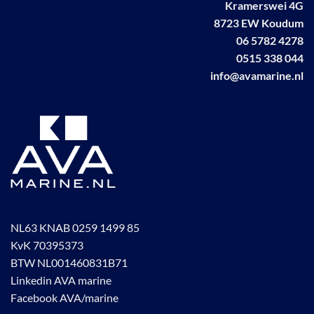
Kramerswei 4G
8723 EW Koudum
06 5782 4278
0515 338 044
info@avamarine.nl
NL63 KNAB 0259 1499 85
KvK 70395373
BTW NL001460831B71
Linkedin AVA marine
Facebook AVA/marine