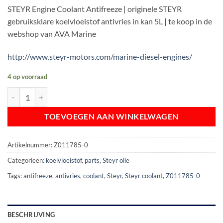
STEYR Engine Coolant Antifreeze | originele STEYR
gebruiksklare koelvloeistof antivries in kan 5L | te koop in de
webshop van AVA Marine
http://www.steyr-motors.com/marine-diesel-engines/
4 op voorraad
STEYR Engine Coolant Antifreeze | 5 liter kan | Z011785-0 aantal
TOEVOEGEN AAN WINKELWAGEN
Artikelnummer:
Z011785-0
Categorieën:
koelvloeistof
,
parts
,
Steyr olie
Tags:
antifreeze
,
antivries
,
coolant
,
Steyr
,
Steyr coolant
,
Z011785-0
BESCHRIJVING