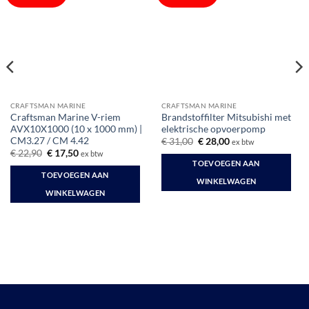
CRAFTSMAN MARINE
CRAFTSMAN MARINE
Craftsman Marine V-riem
Brandstoffilter Mitsubishi met
AVX10X1000 (10 x 1000 mm) |
elektrische opvoerpomp
CM3.27 / CM 4.42
Oorspronkelijke
Huidige
€
31,00
€
28,00
ex btw
prijs
prijs
Oorspronkelijke
Huidige
€
22,90
€
17,50
ex btw
was:
is:
prijs
prijs
TOEVOEGEN AAN
€ 31,00.
€ 28,00.
was:
is:
TOEVOEGEN AAN
€ 22,90.
€ 17,50.
WINKELWAGEN
WINKELWAGEN