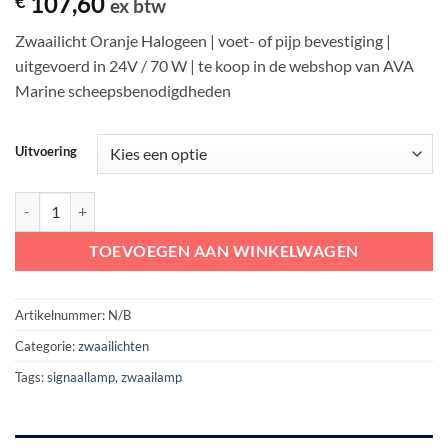
107,60
€
ex btw
Zwaailicht Oranje Halogeen | voet- of pijp bevestiging |
uitgevoerd in 24V / 70 W | te koop in de webshop van AVA
Marine scheepsbenodigdheden
Uitvoering
Zwaailicht Oranje | signaal halogeenlamp met ronddraaiende spiegel a
TOEVOEGEN AAN WINKELWAGEN
Artikelnummer:
N/B
Categorie:
zwaailichten
Tags:
signaallamp
,
zwaailamp