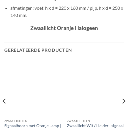
afmetingen
: voet, h x d = 220 x 160 mm / pijp, h x d = 250 x
140 mm.
Zwaailicht Oranje Halogeen
GERELATEERDE PRODUCTEN
ZWAAILICHTEN
ZWAAILICHTEN
Signaalhoorn met Oranje Lamp |
Zwaailicht Wit / Helder | signaal