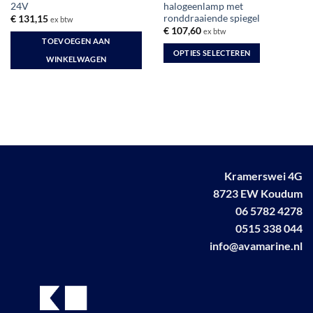
24V
halogeenlamp met
ronddraaiende spiegel
€
131,15
ex btw
€
107,60
ex btw
TOEVOEGEN AAN
OPTIES SELECTEREN
WINKELWAGEN
Dit
product
heeft
meerdere
variaties.
Deze
optie
kan
Kramerswei 4G
gekozen
8723 EW Koudum
worden
06 5782 4278
op
0515 338 044
de
info@avamarine.nl
productpagina