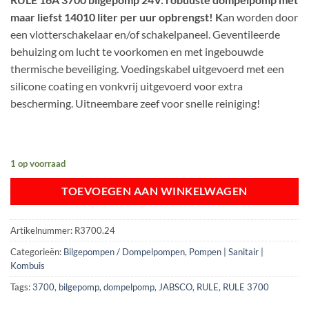
was:
is:
maar liefst 14010 liter per uur opbrengst! K
an worden door
€ 300,38.
€ 227,75.
een vlotterschakelaar en/of schakelpaneel. Geventileerde
behuizing om lucht te voorkomen en met ingebouwde
thermische beveiliging. Voedingskabel uitgevoerd met een
silicone coating en vonkvrij uitgevoerd voor extra
bescherming. Uitneembare zeef voor snelle reiniging!
1 op voorraad
TOEVOEGEN AAN WINKELWAGEN
Artikelnummer:
R3700.24
Categorieën:
Bilgepompen / Dompelpompen
,
Pompen | Sanitair |
Kombuis
Tags:
3700
,
bilgepomp
,
dompelpomp
,
JABSCO
,
RULE
,
RULE 3700