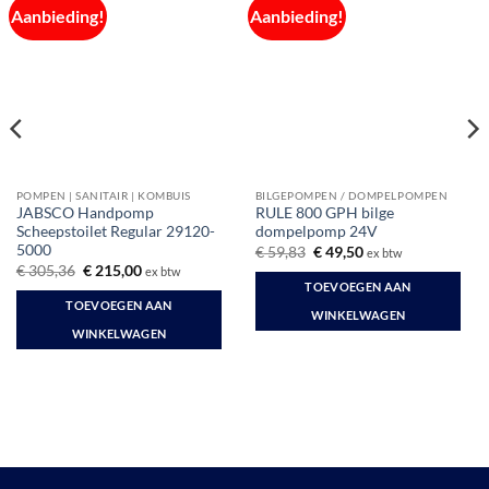
Aanbieding!
Aanbieding!
POMPEN | SANITAIR | KOMBUIS
BILGEPOMPEN / DOMPELPOMPEN
JABSCO Handpomp
RULE 800 GPH bilge
Scheepstoilet Regular 29120-
dompelpomp 24V
5000
Oorspronkelijke
Huidige
€
59,83
€
49,50
ex btw
prijs
prijs
Oorspronkelijke
Huidige
€
305,36
€
215,00
ex btw
was:
is:
prijs
prijs
TOEVOEGEN AAN
€ 59,83.
€ 49,50.
was:
is:
TOEVOEGEN AAN
€ 305,36.
€ 215,00.
WINKELWAGEN
WINKELWAGEN