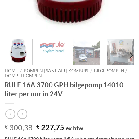
HOME
/
POMPEN | SANITAIR | KOMBUIS
/
BILGEPOMPEN /
DOMPELPOMPEN
RULE 16A 3700 GPH bilgepomp 14010
liter per uur in 24V
Oorspronkelijke
Huidige
300,38
227,75
€
€
ex btw
prijs
prijs
RULE 16A 3700 bilgepomp 24V: robuuste dompelpomp met