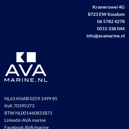
Kramerswei 4G
8723 EW Koudum
06 5782 4278
0515 338 044
info@avamarine.nl
NL63 KNAB 0259 1499 85
KvK 70395373
BTW NL001460831B71
Linkedin AVA marine
Facebook AVA/marine