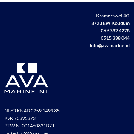
Kramerswei 4G
8723 EW Koudum
06 5782 4278
0515 338 044
info@avamarine.nl
NL63 KNAB 0259 1499 85
KvK 70395373
BTW NL001460831B71
Linkedin AVA marine