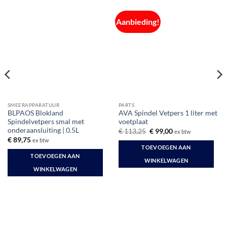
Aanbieding!
SMEERAPPARATUUR
PARTS
BLPAOS Blokland
AVA Spindel Vetpers 1 liter met
Spindelvetpers smal met
voetplaat
onderaansluiting | 0.5L
Oorspronkelijke
Huidige
€
113,25
€
99,00
ex btw
prijs
prijs
€
89,75
ex btw
was:
is:
TOEVOEGEN AAN
€ 113,25.
€ 99,00.
TOEVOEGEN AAN
WINKELWAGEN
WINKELWAGEN