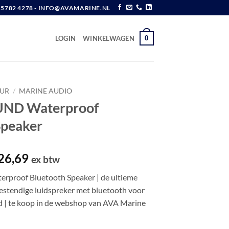
6 5782 4278 - INFO@AVAMARINE.NL
0
LOGIN
WINKELWAGEN
UR
/
MARINE AUDIO
D Waterproof
Speaker
spronkelijke
Huidige
26,69
ex btw
js
prijs
oof Bluetooth Speaker | de ultieme
s:
is:
estendige luidspreker met bluetooth voor
55,37.
€ 226,69.
d | te koop in de webshop van AVA Marine
of Bluetooth Speaker aantal