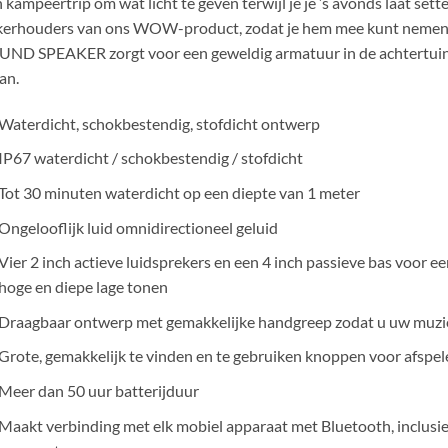
 kampeertrip om wat licht te geven terwijl je je ’s avonds laat sett
erhouders van ons WOW-product, zodat je hem mee kunt nemen t
ND SPEAKER zorgt voor een geweldig armatuur in de achtertuin d
an.
Waterdicht, schokbestendig, stofdicht ontwerp
IP67 waterdicht / schokbestendig / stofdicht
Tot 30 minuten waterdicht op een diepte van 1 meter
Ongelooflijk luid omnidirectioneel geluid
Vier 2 inch actieve luidsprekers en een 4 inch passieve bas voor 
hoge en diepe lage tonen
Draagbaar ontwerp met gemakkelijke handgreep zodat u uw muzi
Grote, gemakkelijk te vinden en te gebruiken knoppen voor afspel
Meer dan 50 uur batterijduur
Maakt verbinding met elk mobiel apparaat met Bluetooth, inclusie