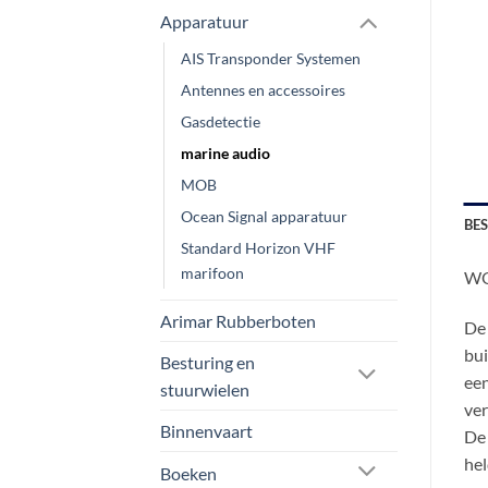
Apparatuur
AIS Transponder Systemen
Antennes en accessoires
Gasdetectie
marine audio
MOB
Ocean Signal apparatuur
BE
Standard Horizon VHF
marifoon
WO
Arimar Rubberboten
De 
bui
Besturing en
een
stuurwielen
ver
Binnenvaart
De
hel
Boeken