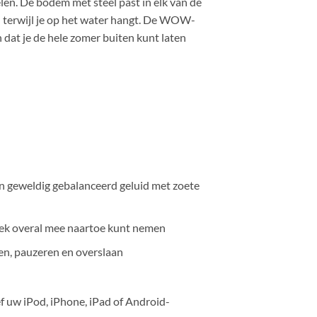
elen. De bodem met steel past in elk van de
erwijl je op het water hangt. De WOW-
at je de hele zomer buiten kunt laten
een geweldig gebalanceerd geluid met zoete
ek overal mee naartoe kunt nemen
en, pauzeren en overslaan
f uw iPod, iPhone, iPad of Android-