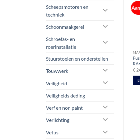
Scheepsmotoren en
Aanbieding!
Aan
techniek
Schoonmaakgerei
Schroefas- en
roerinstallatie
MARINE AUDIO
MAR
Nuova Rade Marine speaker
Fus
Stuurstoelen en onderstellen
luidspreker set | 100W
RA6
Oorspronkelijke
Huidige
€
43,95
€
37,50
€
2
Touwwerk
ex btw
prijs
prijs
was:
is:
TOEVOEGEN AAN
L
€ 43,95.
€ 37,50.
Veiligheid
WINKELWAGEN
Veiligheidskleding
Verf en non paint
Verlichting
Vetus