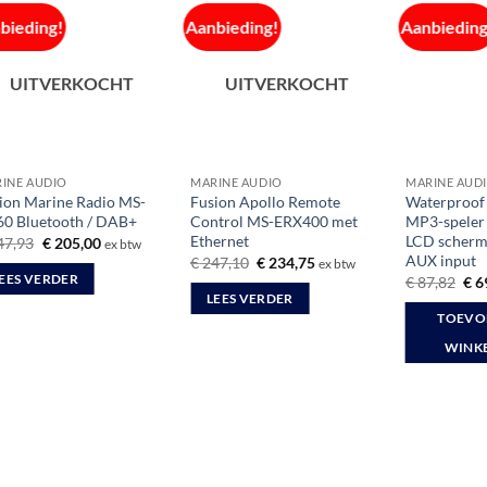
bieding!
Aanbieding!
Aanbieding
UITVERKOCHT
UITVERKOCHT
INE AUDIO
MARINE AUDIO
MARINE AUD
ion Marine Radio MS-
Fusion Apollo Remote
Waterproof
0 Bluetooth / DAB+
Control MS-ERX400 met
MP3-speler |
Ethernet
LCD scherm 
Oorspronkelijke
Huidige
47,93
€
205,00
ex btw
prijs
prijs
AUX input
Oorspronkelijke
Huidige
€
247,10
€
234,75
ex btw
was:
is:
prijs
prijs
Oor
EES VERDER
€
87,82
€
6
€ 247,93.
€ 205,00.
was:
is:
prij
LEES VERDER
€ 247,10.
€ 234,75.
was
TOEVO
€ 8
WINK