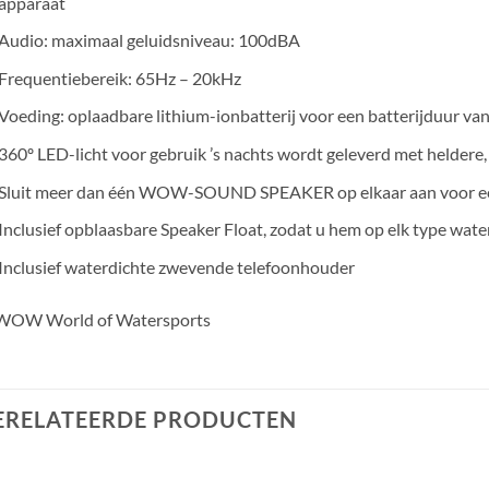
apparaat
Audio: maximaal geluidsniveau: 100dBA
Frequentiebereik: 65Hz – 20kHz
Voeding: oplaadbare lithium-ionbatterij voor een batterijduur va
360º LED-licht voor gebruik ’s nachts wordt geleverd met heldere,
Sluit meer dan één WOW-SOUND SPEAKER op elkaar aan voor een
Inclusief opblaasbare Speaker Float, zodat u hem op elk type wa
Inclusief waterdichte zwevende telefoonhouder
ERELATEERDE PRODUCTEN