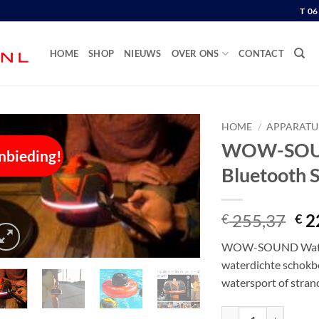
T 0
HOME
SHOP
NIEUWS
OVER ONS
CONTACT
HOME
/
APPARATU
WOW-SOUN
nbieding!
Bluetooth 
Oor
255,37
2
€
€
pri
WOW-SOUND Waterpr
wa
waterdichte schokb
€ 2
watersport of stran
WOW-SOUND Waterpro