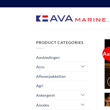
Ga
naar
inhoud
PRODUCT CATEGORIES
Aa
Aanbiedingen
Accu
Afleverpakketten
Agri
Ankergerei
Anodes