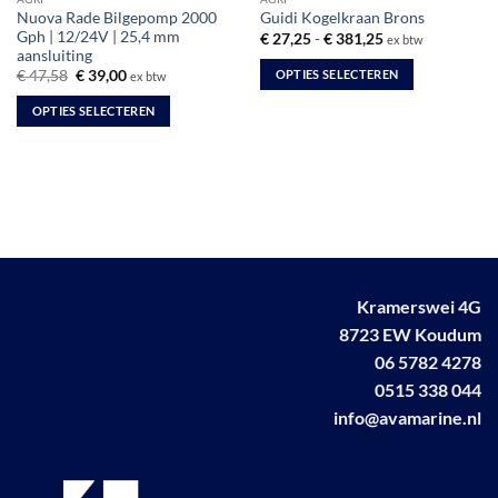
Nuova Rade Bilgepomp 2000
Guidi Kogelkraan Brons
Gph | 12/24V | 25,4 mm
Prijsklasse:
€
27,25
-
€
381,25
ex btw
€ 27,25
aansluiting
tot
Oorspronkelijke
Huidige
OPTIES SELECTEREN
€
47,58
€
39,00
ex btw
€ 381,25
prijs
prijs
Dit
was:
is:
OPTIES SELECTEREN
€ 47,58.
€ 39,00.
product
Dit
heeft
product
meerdere
heeft
variaties.
meerdere
Deze
variaties.
optie
Deze
kan
optie
gekozen
kan
Kramerswei 4G
worden
gekozen
8723 EW Koudum
op
worden
de
06 5782 4278
op
productpagina
0515 338 044
de
info@avamarine.nl
productpagina