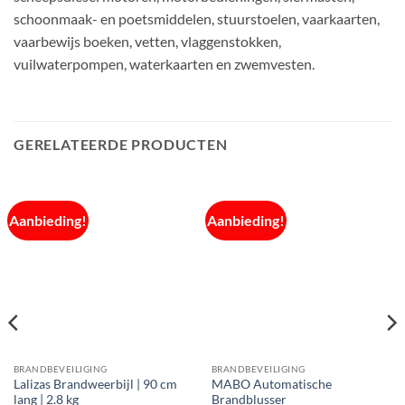
schoonmaak- en poetsmiddelen, stuurstoelen, vaarkaarten,
vaarbewijs boeken, vetten, vlaggenstokken,
vuilwaterpompen, waterkaarten en zwemvesten.
GERELATEERDE PRODUCTEN
Aanbieding!
Aanbieding!
BRANDBEVEILIGING
BRANDBEVEILIGING
Lalizas Brandweerbijl | 90 cm
MABO Automatische
lang | 2.8 kg
Brandblusser