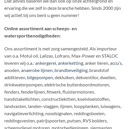
Dat advies baseren we dan ook op onze achtergrond en
ervaring die we zelf in deze branche hebben. Sinds 2000 zijn
wij actief, bij ons bent u geen nummer!
Online assortiment aan scheeps- en
watersportbenodigdheden:
Ons assortiment is met zorg samengesteld. Als importeur
van o.a. Motul oil, Lalizas, Lofrans, Max-Power en STALOC
leveren wij o.a.:
ankergerei
,
ankerketting
, anker lieren,
accu’s
,
anoden,
anaerobe lijmen
,
brandbeveiliging
, brandstof
additieven,
bilgepompen
, dekluiken, dekventilor, dweilen,
drinkwaterpompen, elektrische buitenboordmotoren,
fenders, fenderlijnen, fitwerk, fluistermotoren,
handstakellichten, constructiekitten, koelvloeistoffen,
landvasten, landen-vlaggen, lijmen, loopplanken, luiwagens,
navigatieverlichting, noodsignalen, reddingsboeien,
reddingsvesten, patrijspoorten, putsen, RVS bolders,
scheepsdiesel motoren, motorbedieningen, siermasten,