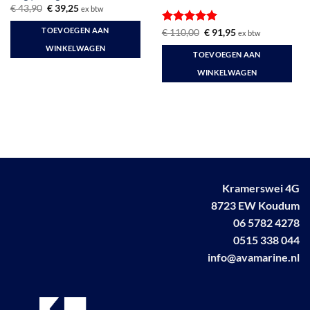
Oorspronkelijke
Huidige
€
43,90
€
39,25
ex btw
prijs
prijs
was:
is:
TOEVOEGEN AAN
Gewaardeerd
Oorspronkelijke
Huidige
€
110,00
€
91,95
ex btw
€ 43,90.
€ 39,25.
prijs
prijs
5
uit 5
WINKELWAGEN
was:
is:
TOEVOEGEN AAN
€ 110,00.
€ 91,95.
WINKELWAGEN
Kramerswei 4G
8723 EW Koudum
06 5782 4278
0515 338 044
info@avamarine.nl