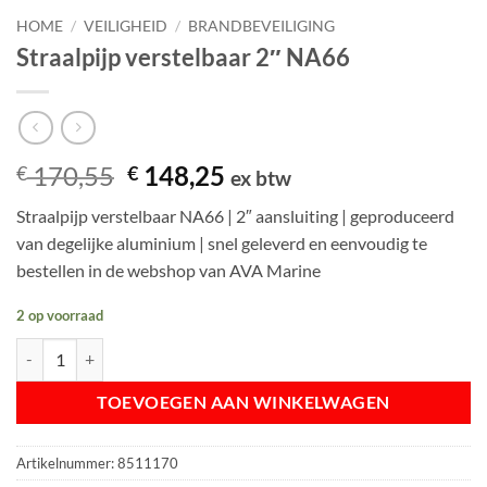
HOME
/
VEILIGHEID
/
BRANDBEVEILIGING
Straalpijp verstelbaar 2″ NA66
Oorspronkelijke
Huidige
170,55
148,25
€
€
ex btw
prijs
prijs
Straalpijp verstelbaar NA66 | 2″ aansluiting | geproduceerd
was:
is:
van degelijke aluminium | snel geleverd en eenvoudig te
€ 170,55.
€ 148,25.
bestellen in de webshop van AVA Marine
2 op voorraad
Straalpijp verstelbaar 2" NA66 aantal
TOEVOEGEN AAN WINKELWAGEN
Artikelnummer:
8511170