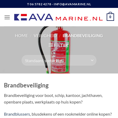
Ga
T 06 5782 4278 - INFO@AVAMARINE.NL
naar
inhoud
0
HOME
/
VEILIGHEID
/
BRANDBEVEILIGING
FILTER
Brandbeveiliging
Brandbeveiliging voor boot, schip, kantoor, jachthaven,
openbare plaats, werkplaats op huis kopen?
Brandblussers
, blusdekens of een rookmelder online kopen?