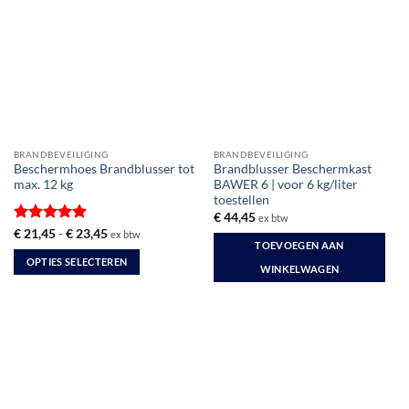
BRANDBEVEILIGING
BRANDBEVEILIGING
Beschermhoes Brandblusser tot
Brandblusser Beschermkast
max. 12 kg
BAWER 6 | voor 6 kg/liter
toestellen
€
44,45
ex btw
Gewaardeerd
Prijsklasse:
€
21,45
-
€
23,45
ex btw
€ 21,45
TOEVOEGEN AAN
5
uit 5
tot
OPTIES SELECTEREN
€ 23,45
WINKELWAGEN
Dit
product
heeft
meerdere
variaties.
Deze
optie