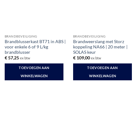
kan
gekozen
worden
op
de
productpagina
BRANDBEVEILIGING
BRANDBEVEILIGING
Brandblusserkast BT71 in ABS |
Brandweerslang met Storz
voor enkele 6 of 9 L/kg
koppeling NA66 | 20 meter |
brandblusser
SOLAS keur
€
57,25
€
109,00
ex btw
ex btw
TOEVOEGEN AAN
TOEVOEGEN AAN
WINKELWAGEN
WINKELWAGEN