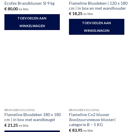
Flameline Blusdeken | 120 x 180
Ecofex Brandblusser SI 9 kg
cm | in box en met wandhouder
€
80,00
ex btw
€
18,25
ex btw
TOEVOEGEN AAN
TOEVOEGEN AAN
WINKELWAGEN
WINKELWAGEN
BRANDBEVEILIGING
BRANDBEVEILIGING
Flameline Blusdeken 180 x 180
Flameline Co2 blusser
cm | in box met wandbeugel
(koolzuursneeuw blusser)
categorie B – 5 KG
€
21,25
ex btw
€
83,95
ex btw