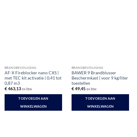
BRANDBEVEILIGING
BRANDBEVEILIGING
AF-X Fireblocker nano CXS |
BAWER 9 Brandblusser
met TEC kit activatie | 0,41 tot
Beschermkast | voor 9 kg/liter
0,87 m3
toestellen
€
463,13
€
49,45
ex btw
ex btw
TOEVOEGEN AAN
TOEVOEGEN AAN
WINKELWAGEN
WINKELWAGEN