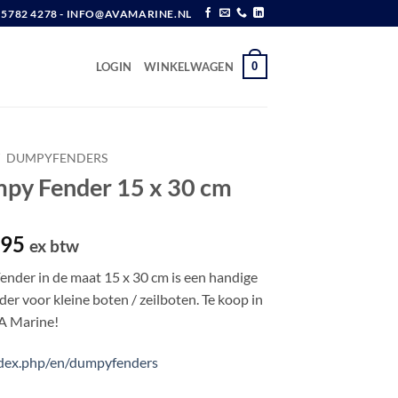
6 5782 4278 - INFO@AVAMARINE.NL
0
LOGIN
WINKELWAGEN
DUMPYFENDERS
py Fender 15 x 30 cm
pronkelijke
Huidige
,95
ex btw
prijs
nder in de maat 15 x 30 cm is een handige
is:
er voor kleine boten / zeilboten. Te koop in
,52.
€ 10,95.
A Marine!
index.php/en/dumpyfenders