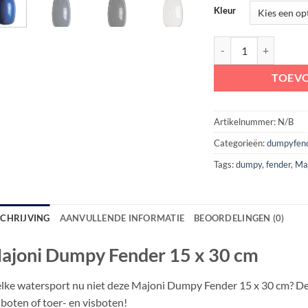
Kleur
Majoni Dumpy Fender 
TOEV
Artikelnummer:
N/B
Categorieën:
dumpyfen
Tags:
dumpy
,
fender
,
Ma
SCHRIJVING
AANVULLENDE INFORMATIE
BEOORDELINGEN (0)
ajoni Dumpy Fender 15 x 30 cm
ke watersport nu niet deze Majoni Dumpy Fender 15 x 30 cm? Deze s
lboten of toer- en visboten!