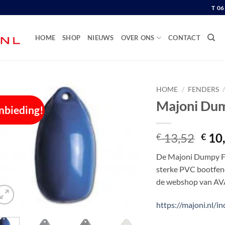
T 0
HOME
SHOP
NIEUWS
OVER ONS
CONTACT
HOME
/
FENDERS
/
Majoni Dum
nbieding!
Oors
13,52
10
€
€
prijs
De Majoni Dumpy Fe
was:
sterke PVC bootfend
€ 13
de webshop van AV
https://majoni.nl/