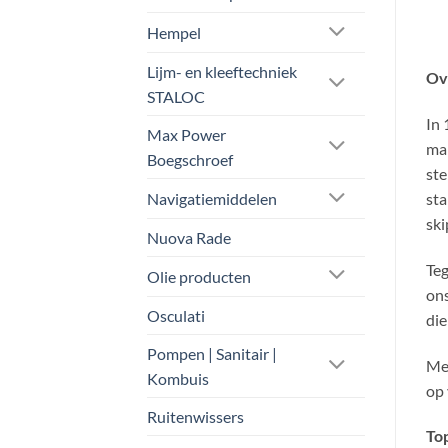
Hempel
Lijm- en kleeftechniek
Ov
STALOC
In 
Max Power
man
Boegschroef
ste
Navigatiemiddelen
sta
ski
Nuova Rade
Teg
Olie producten
ons
Osculati
die
Pompen | Sanitair |
Met
Kombuis
op 
Ruitenwissers
Top