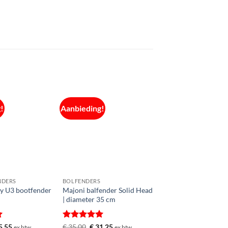
!
Aanbieding!
NDERS
BOLFENDERS
ty U3 bootfender
Majoni balfender Solid Head
| diameter 35 cm
rd
spronkelijke
Huidige
Gewaardeerd
Oorspronkelijke
Huidige
5,55
€
35,00
€
31,25
ex btw
ex btw