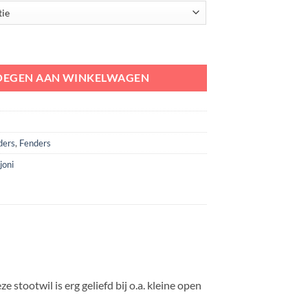
15 x 30 cm aantal
OEGEN AAN WINKELWAGEN
ders
,
Fenders
joni
tootwil is erg geliefd bij o.a. kleine open