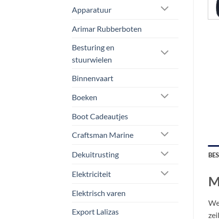
Apparatuur
Arimar Rubberboten
Besturing en
stuurwielen
Binnenvaart
Boeken
Boot Cadeautjes
Craftsman Marine
Dekuitrusting
BE
Elektriciteit
M
Elektrisch varen
Wel
Export Lalizas
zei