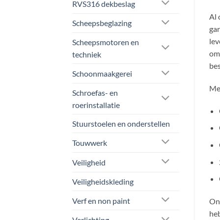
RVS316 dekbeslag
Al 
Scheepsbeglazing
gar
lev
Scheepsmotoren en
om 
techniek
bes
Schoonmaakgerei
Mee
Schroefas- en
roerinstallatie
Stuurstoelen en onderstellen
Touwwerk
Veiligheid
Veiligheidskleding
Verf en non paint
Onz
heb
Verlichting