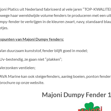
oni Platics uit Nederland fabriceerd al vele jaren “TOP-KWALITEIT
wege haar wereldwijde volume fenders te produceren met een uits
py-fender te verkrijgen in de kleuren zwart, navy, standaard blau
tjes.
uspunten van Majoni Dumpy fenders:
Van duurzaam kunststof, fender blijft goed in model;
Uv-bestendig, ze gaan niet “plakken”;
Verzonken ventielen;
AVA Marine kan ook steigerfenders, aanleg boeien, ponton fenders
brochure op onze website.
Majoni Dumpy Fender 1