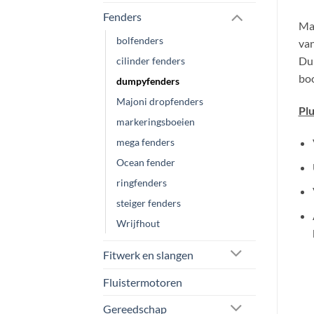
Fenders
Maj
bolfenders
van
Dum
cilinder fenders
boo
dumpyfenders
Majoni dropfenders
Pl
markeringsboeien
mega fenders
Ocean fender
ringfenders
steiger fenders
Wrijfhout
Fitwerk en slangen
Fluistermotoren
Gereedschap