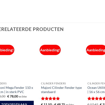
ERELATEERDE PRODUCTEN
bieding!
Aanbieding!
Aanbieding
DERS
CILINDER FENDERS
CILINDER FE
oni Mega Fender 110 x
Majoni Cilinder Fender type
Ocean Utili
cm | in sterk PVC
standaard
| 16 x 56 cm
Oorspronkelijke
Huidige
8,00
€
78,00
ex btw
prijs
prijs
was:
is:
Gewaardeerd
Prijsklasse:
Gewaardee
Oor
€
11,50
-
€
48,75
€
17,42
€
1
TOEVOEGEN AAN
ex btw