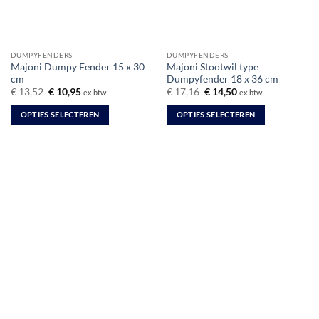
DUMPYFENDERS
DUMPYFENDERS
Majoni Dumpy Fender 15 x 30
Majoni Stootwil type
cm
Dumpyfender 18 x 36 cm
Oorspronkelijke
Huidige
Oorspronkelijke
Huidige
€
13,52
€
10,95
€
17,16
€
14,50
ex btw
ex btw
prijs
prijs
prijs
prijs
was:
is:
was:
is:
OPTIES SELECTEREN
OPTIES SELECTEREN
€ 13,52.
€ 10,95.
€ 17,16.
€ 14,50.
Dit
Dit
product
product
heeft
heeft
meerdere
meerdere
variaties.
variaties.
Deze
Deze
optie
optie
kan
kan
gekozen
gekozen
worden
worden
op
op
de
de
productpagina
productpagina