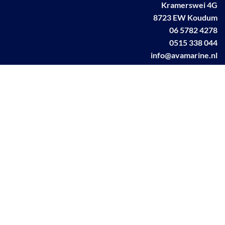
Kramerswei 4G
8723 EW Koudum
06 5782 4278
0515 338 044
info@avamarine.nl
NL63 KNAB 0259 1499 85
KvK 70395373
BTW NL001460831B71
Linkedin AVA marine
Facebook AVA/marine