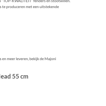
ren “TOP-KWALITEIT” fenders en stootwillen.
s te produceren met een uitstekende
 en meer leveren, bekijk de Majoni
Head 55 cm