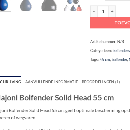
Majoni Bolfender Sol
TOEV
Artikelnummer:
N/B
Categorieën:
bolfender
Tags:
55 cm
,
bolfender
,
SCHRIJVING
AANVULLENDE INFORMATIE
BEOORDELINGEN (1)
ajoni Bolfender Solid Head 55 cm
oni Bolfender Solid Head 55 cm, geeft optimale bescherming op d
eren of wegvaren.