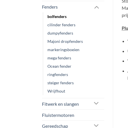
Sto
Fenders
Maj
pri
bolfenders
cilinder fenders
Plu
dumpyfenders
Majoni dropfenders
markeringsboeien
mega fenders
Ocean fender
ringfenders
steiger fenders
Wrijfhout
Fitwerk en slangen
Fluistermotoren
Gereedschap