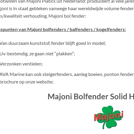
otwillen van Majoni Platics uit Nederland: produceert al vele ja
oni is in staat gebleken vanwege haar wereldwijde volume fender
js/kwaliteit verhouding. Majoni bol fender:
spunten van Majoni bolfenders / balfenders / kogelfenders:
Van duurzaam kunststof, fender blijft goed in model;
Uv-bestendig, ze gaan niet “plakken”;
Verzonken ventielen;
AVA Marine kan ook steigerfenders, aanleg boeien, ponton fenders
brochure op onze website;
Majoni Bolfender Solid 