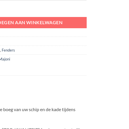
id Head 55 cm aantal
OEGEN AAN WINKELWAGEN
s
,
Fenders
Majoni
e boeg van uw schip en de kade tijdens