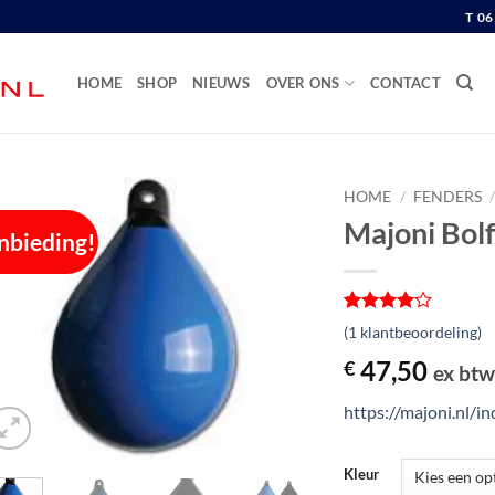
T 0
HOME
SHOP
NIEUWS
OVER ONS
CONTACT
HOME
/
FENDERS
/
Majoni Bol
nbieding!
Gewaardeerd
1
(
1
klantbeoordeling)
4
op 5
gebaseerd
47,50
€
ex bt
op
klantbeoordeling
https://majoni.nl/
Kleur