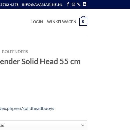
6 5782 4278 - INFO@AVAMARINE.NL
0
LOGIN
WINKELWAGEN
BOLFENDERS
fender Solid Head 55 cm
w
index.php/en/solidheadbuoys