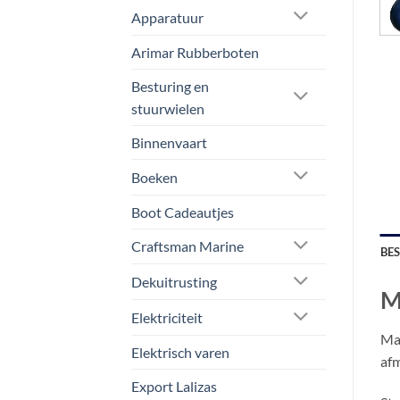
Apparatuur
Arimar Rubberboten
Besturing en
stuurwielen
Binnenvaart
Boeken
Boot Cadeautjes
Craftsman Marine
BE
Dekuitrusting
M
Elektriciteit
Maj
Elektrisch varen
afm
Export Lalizas