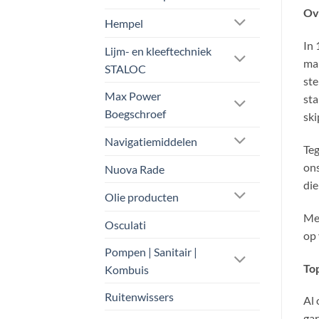
Ov
Hempel
In 
Lijm- en kleeftechniek
man
STALOC
ste
Max Power
sta
Boegschroef
ski
Navigatiemiddelen
Teg
ons
Nuova Rade
die
Olie producten
Met
Osculati
op 
Pompen | Sanitair |
Top
Kombuis
Ruitenwissers
Al 
gar