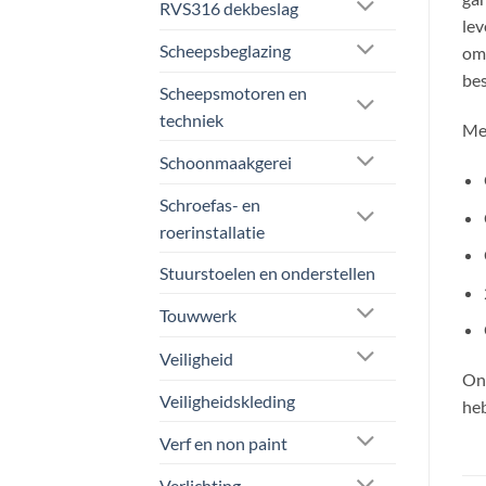
RVS316 dekbeslag
lev
Scheepsbeglazing
om 
bes
Scheepsmotoren en
techniek
Mee
Schoonmaakgerei
Schroefas- en
roerinstallatie
Stuurstoelen en onderstellen
Touwwerk
Veiligheid
Onz
Veiligheidskleding
heb
Verf en non paint
Verlichting