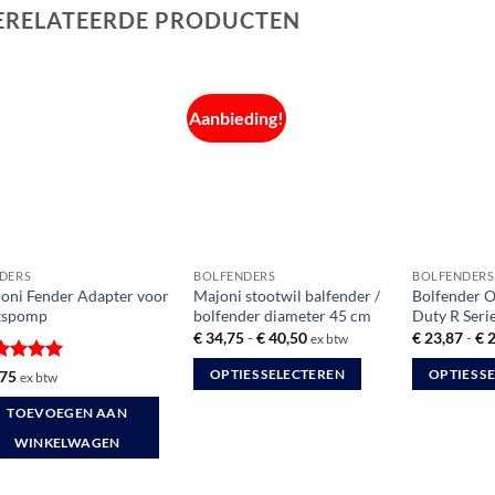
ERELATEERDE PRODUCTEN
Aanbieding!
DERS
BOLFENDERS
BOLFENDERS
oni Fender Adapter voor
Majoni stootwil balfender /
Bolfender 
tspomp
bolfender diameter 45 cm
Duty R Seri
Prijsklasse:
€
34,75
-
€
40,50
€
23,87
-
€
2
ex btw
€ 34,75
tot
waardeerd
,75
OPTIES SELECTEREN
OPTIES S
ex btw
€ 40,50
it 5
Dit
Dit
TOEVOEGEN AAN
product
product
WINKELWAGEN
heeft
heeft
meerdere
meerdere