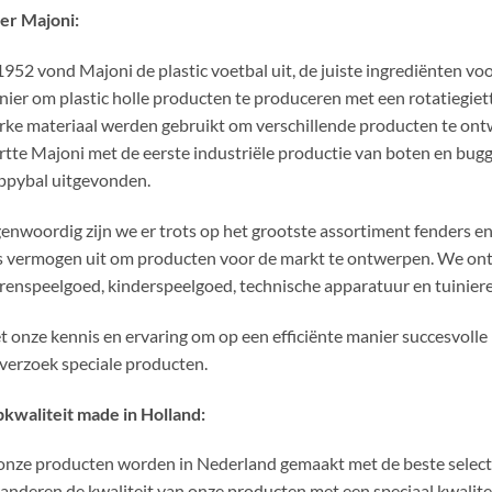
er Majoni:
1952 vond Majoni de plastic voetbal uit, de juiste ingrediënten vo
ier om plastic holle producten te produceren met een rotatiegiett
rke materiaal werden gebruikt om verschillende producten te ontw
rtte Majoni met de eerste industriële productie van boten en bugg
ppybal uitgevonden.
enwoordig zijn we er trots op het grootste assortiment fenders e
 vermogen uit om producten voor de markt te ontwerpen. We ont
renspeelgoed, kinderspeelgoed, technische apparatuur en tuiniere
 onze kennis en ervaring om op een efficiënte manier succesvolle
verzoek speciale producten.
kwaliteit made in Holland:
onze producten worden in Nederland gemaakt met de beste selecti
anderen de kwaliteit van onze producten met een speciaal kwalit