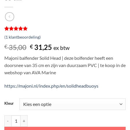
Gewaardeerd
1
(
1
klantbeoordeling)
5
op 5
gebaseerd
Oorspronkelijke
Huidige
35,00
31,25
€
€
ex btw
op
prijs
prijs
klantbeoordeling
Majoni balfender Solid Head | deze bolfender heeft een
was:
is:
doorsnee van 35 cm en zijn van duurzaam PVC | te koop in de
€ 35,00.
€ 31,25.
webshop van AVA Marine
https://majoni.nl/index.php/en/solidheadbuoys
Kleur
Majoni balfender Solid Head | diameter 35 cm aantal