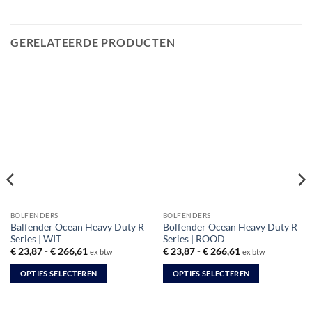
GERELATEERDE PRODUCTEN
BOLFENDERS
BOLFENDERS
Balfender Ocean Heavy Duty R
Bolfender Ocean Heavy Duty R
Series | WIT
Series | ROOD
Prijsklasse:
Prijsklasse:
€
23,87
-
€
266,61
€
23,87
-
€
266,61
ex btw
ex btw
€ 23,87
€ 23,87
tot
tot
OPTIES SELECTEREN
OPTIES SELECTEREN
€ 266,61
€ 266,61
Dit
Dit
product
product