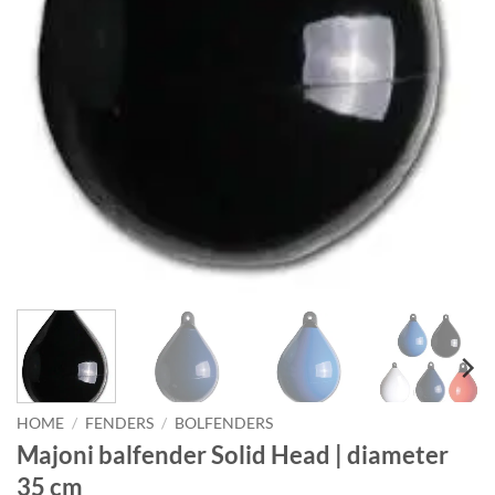
HOME
/
FENDERS
/
BOLFENDERS
Majoni balfender Solid Head | diameter
35 cm