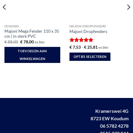
FENDERS
MAJONI DROPFENDERS
Majoni Mega Fender 110 x 35
Majoni Dropfenders
cm | in sterk PVC
Oorspronkelijke
Huidige
€
88,00
€
78,00
ex btw
prijs
prijs
Gewaardeerd
Prijsklasse:
€
7,53
-
€
25,81
ex btw
was:
is:
€ 7,53
TOEVOEGEN AAN
5
uit 5
€ 88,00.
€ 78,00.
tot
OPTIES SELECTEREN
€ 25,81
WINKELWAGEN
Dit
product
heeft
meerdere
variaties.
Deze
optie
kan
Kramerswei 4G
gekozen
8723 EW Koudum
worden
06 5782 4278
op
de