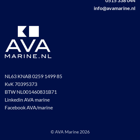
0515 338 044
productpagina
info@avamarine.nl
NL63 KNAB 0259 1499 85
KvK 70395373
BTW NL001460831B71
Linkedin AVA marine
Facebook AVA/marine
© AVA Marine
2026