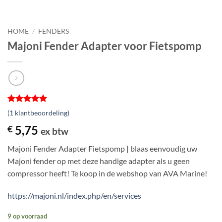
HOME
/
FENDERS
Majoni Fender Adapter voor Fietspomp
Gewaardeerd
1
(
1
klantbeoordeling)
5
op 5
gebaseerd
5,75
€
ex btw
op
klantbeoordeling
Majoni Fender Adapter Fietspomp | blaas eenvoudig uw
Majoni fender op met deze handige adapter als u geen
compressor heeft! Te koop in de webshop van AVA Marine!
https://majoni.nl/index.php/en/services
9 op voorraad