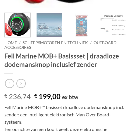
HOME
/
SCHEEPSMOTOREN EN TECHNIEK
/
OUTBOARD
ACCESSOIRES
Fell Marine MOB+ Basissset | draadloze
dodemansknop inclusief zender
Oorspronkelijke
Huidige
236,74
199,00
€
€
ex btw
prijs
prijs
Fell Marine MOB+™ basisset draadloze dodemansknop incl.
was:
is:
zender: een intelligent elektronisch Man Over Board-
€ 236,74.
€ 199,00.
systeem!
Ten opzichte van een koort geeft deze elektronische