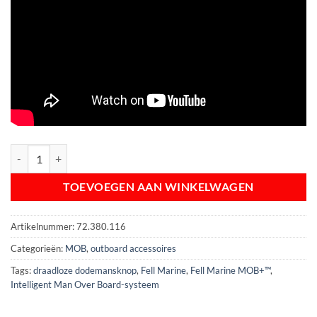
Fell Marine MOB+ Basissset | draadloze dodemansknop inclusief zend
TOEVOEGEN AAN WINKELWAGEN
Artikelnummer:
72.380.116
Categorieën:
MOB
,
outboard accessoires
Tags:
draadloze dodemansknop
,
Fell Marine
,
Fell Marine MOB+™
,
Intelligent Man Over Board-systeem