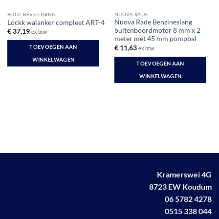
BOOT BEVEILIGING
NUOVA RADE
Nuova Rade Benzineslang
Lockk walanker compleet ART-4
buitenboordmotor 8 mm x 2
€
37,19
ex btw
meter met 45 mm pompbal
TOEVOEGEN AAN
€
11,63
ex btw
WINKELWAGEN
TOEVOEGEN AAN
WINKELWAGEN
Kramerswei 4G
8723 EW Koudum
06 5782 4278
0515 338 044