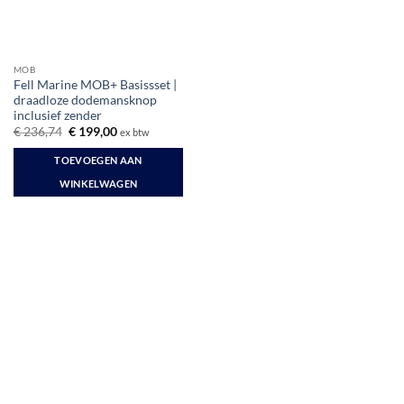
MOB
Fell Marine MOB+ Basissset |
draadloze dodemansknop
inclusief zender
Oorspronkelijke
Huidige
€
236,74
€
199,00
ex btw
prijs
prijs
was:
is:
TOEVOEGEN AAN
€ 236,74.
€ 199,00.
WINKELWAGEN