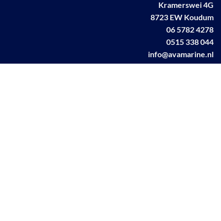
Kramerswei 4G
8723 EW Koudum
06 5782 4278
0515 338 044
info@avamarine.nl
NL63 KNAB 0259 1499 85
KvK 70395373
BTW NL001460831B71
Linkedin AVA marine
Facebook AVA/marine