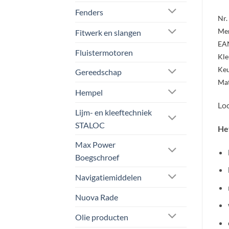
Fenders
Nr.
Me
Fitwerk en slangen
EA
Fluistermotoren
Kle
Ke
Gereedschap
Mat
Hempel
Loc
Lijm- en kleeftechniek
STALOC
He
Max Power
Boegschroef
Navigatiemiddelen
Nuova Rade
Olie producten