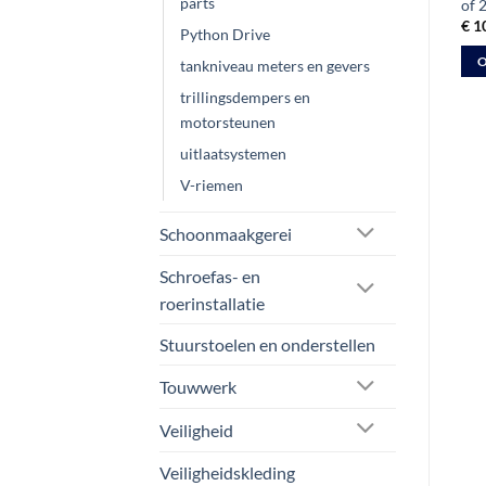
parts
buitenboordmotorslot
Marine | 2 meter
of 2
boutmontage OBL2
€
99,25
€
1
ex btw
Python Drive
€
68,18
ex btw
TOEVOEGEN AAN
O
tankniveau meters en gevers
TOEVOEGEN AAN
Dit
WINKELWAGEN
trillingsdempers en
WINKELWAGEN
pro
motorsteunen
hee
uitlaatsystemen
mee
V-riemen
vari
Dez
Schoonmaakgerei
opt
kan
Schroefas- en
gek
roerinstallatie
wo
op
Stuurstoelen en onderstellen
de
Touwwerk
pro
Veiligheid
Veiligheidskleding