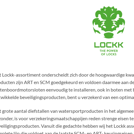
 Lockk-assortiment onderscheidt zich door de hoogwaardige kwalit
ducten zijn ART en SCM goedgekeurd en voldoen daarmee aan de e
tenboordmotorsloten eenvoudig te installeren, ook in boten met 
wikkelde beveiligingsproducten, bent u verzekerd van een optimaa
 grote aantal diefstallen van watersportproducten in het algeme
zonder, is voor verzekeringsmaatschappijen reden strenge eisen te 
eiligingsproducten. Vanuit die gedachte hebben wij het Lockk ass
plete lijn die voldoet aan de laatste SCM- en ART- keuringseisen.