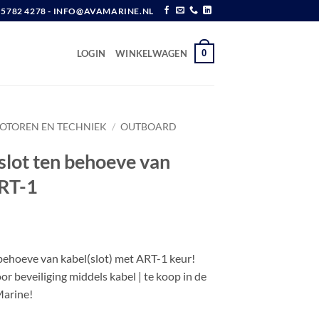
6 5782 4278 - INFO@AVAMARINE.NL
0
LOGIN
WINKELWAGEN
OTOREN EN TECHNIEK
/
OUTBOARD
slot ten behoeve van
ART-1
w
behoeve van kabel(slot) met ART-1 keur!
or beveiliging middels kabel | te koop in de
arine!