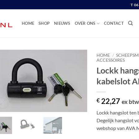
T 0
HOME
SHOP
NIEUWS
OVER ONS
CONTACT
HOME
/
SCHEEPSM
ACCESSOIRES
Lockk hang
kabelslot 
22,27
€
ex bt
Lockk hangslot ten 
Degelijk hangslot vo
webshop van AVA M