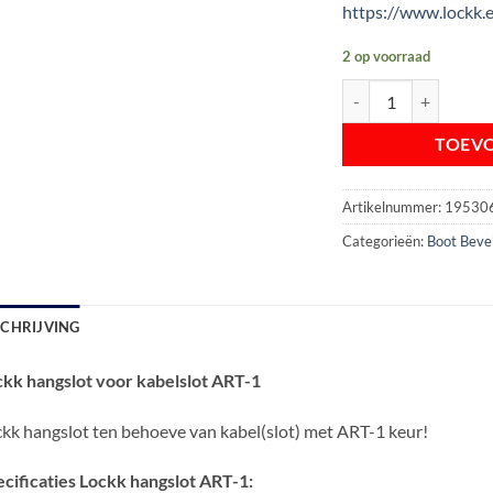
https://www.lockk.
2 op voorraad
Lockk hangslot ten be
TOEV
Artikelnummer:
19530
Categorieën:
Boot Bevei
SCHRIJVING
kk hangslot voor kabelslot ART-1
kk hangslot ten behoeve van kabel(slot) met ART-1 keur!
cificaties Lockk hangslot ART-1: