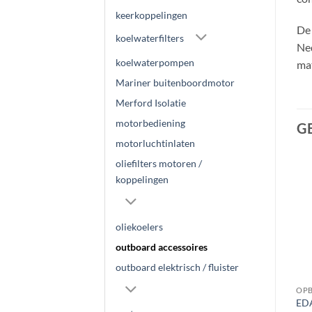
keerkoppelingen
De 
koelwaterfilters
Ned
koelwaterpompen
mat
Mariner buitenboordmotor
Merford Isolatie
motorbediening
G
motorluchtinlaten
oliefilters motoren /
koppelingen
oliekoelers
outboard accessoires
outboard elektrisch / fluister
BOOT BEVEILIGING
BOOT BEVEILIGING
OPB
Lockk SCM
ABUS Ketting Black Loop
EDA