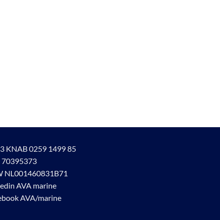
3 KNAB 0259 1499 85
 70395373
 NL001460831B71
kedin AVA marine
ebook AVA/marine