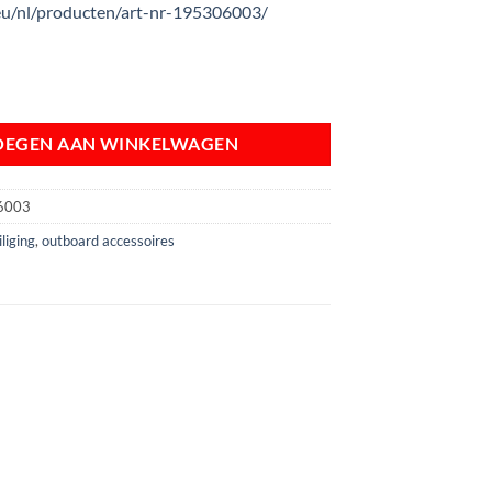
eu/nl/producten/art-nr-195306003/
hoeve van kabelslot ART-1 aantal
OEGEN AAN WINKELWAGEN
6003
liging
,
outboard accessoires