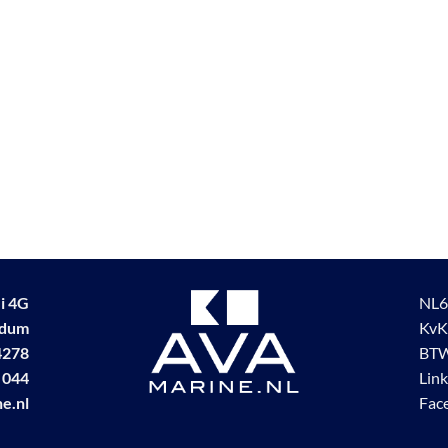
i 4G
NL6
udum
KvK
4278
BTW
 044
Lin
e.nl
Fac