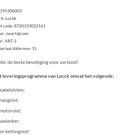
195306003
rk:
Lockk
N code:
8720193022161
ur: z
wart/groen
ur:
ART-1
eriaal dikte mm:
15
kk: de beste beveiliging voor uw boot!
t leveringsprogramma van Locck omvat het volgende:
kabelsloten;
hangslot;
motorslot;
walanker;
en kettingslot!