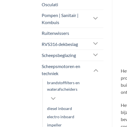
Osculati
Pompen | Sanitair |
Kombuis
Ruitenwissers
RVS316 dekbeslag
Scheepsbeglazing
Scheepsmotoren en
Het
techniek
pro
brandstoffilters en
bui
waterafscheiders
ont
Het
diesel inboard
bij
electro inboard
bev
impeller
com