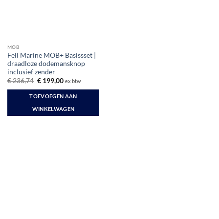
MOB
Fell Marine MOB+ Basissset |
draadloze dodemansknop
inclusief zender
Oorspronkelijke
Huidige
€
236,74
€
199,00
ex btw
prijs
prijs
was:
is:
TOEVOEGEN AAN
€ 236,74.
€ 199,00.
WINKELWAGEN