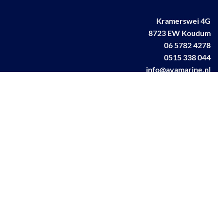
Kramerswei 4G
8723 EW Koudum
06 5782 4278
0515 338 044
info@avamarine.nl
NL63 KNAB 0259 1499 85
KvK 70395373
BTW NL001460831B71
Linkedin AVA marine