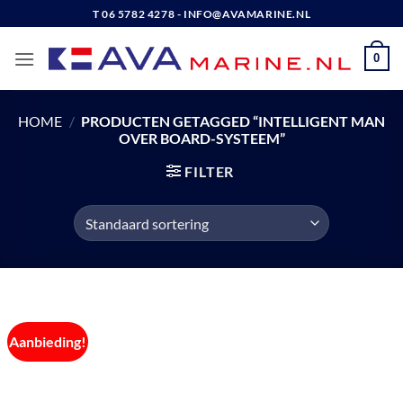
Ga
T 06 5782 4278 - INFO@AVAMARINE.NL
naar
inhoud
0
HOME
/
PRODUCTEN GETAGGED “INTELLIGENT MAN
OVER BOARD-SYSTEEM”
FILTER
Aanbieding!