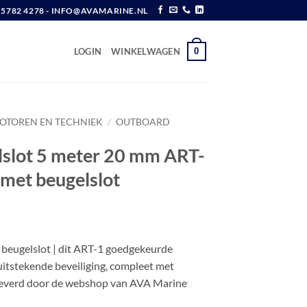
6 5782 4278 - INFO@AVAMARINE.NL
0
LOGIN
WINKELWAGEN
OTOREN EN TECHNIEK
/
OUTBOARD
lslot 5 meter 20 mm ART-
 met beugelslot
w
 beugelslot | dit ART-1 goedgekeurde
 uitstekende beveiliging, compleet met
geleverd door de webshop van AVA Marine