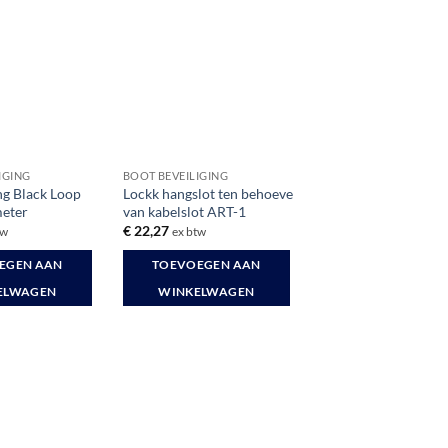
IGING
BOOT BEVEILIGING
g Black Loop
Lockk hangslot ten behoeve
meter
van kabelslot ART-1
€
22,27
tw
ex btw
EGEN AAN
TOEVOEGEN AAN
ELWAGEN
WINKELWAGEN