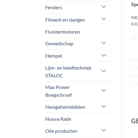
Spe
Fenders
NR.
Fitwerk en slangen
KAB
Fluistermotoren
DE
Gereedschap
Hempel
Het
Lijm- en kleeftechniek
pro
STALOC
bui
ont
Max Power
Boegschroef
Navigatiemiddelen
Nuova Rade
G
Olie producten