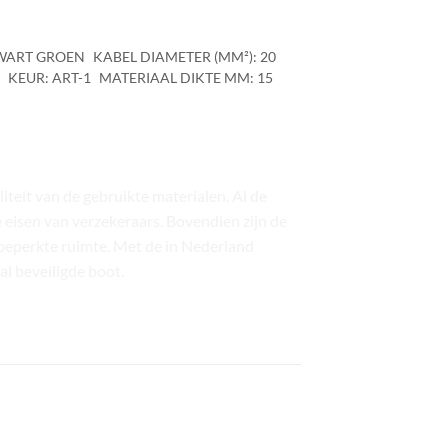
ZWART GROEN
KABEL DIAMETER (MM²): 20
KEUR: ART-1
MATERIAAL DIKTE MM: 15
eit van de gebruikte materialen. Al de
isen van verzekeraars. Bovendien zijn de
beperkte ruimte. Met de in Nederland
l beveiligde boot.