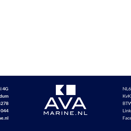
i 4G
NL6
udum
KvK
4278
BTW
 044
Lin
e.nl
Fac