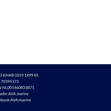
3 KNAB 0259 1499 85
 70395373
 NL001460831B71
kedin AVA marine
ebook AVA/marine