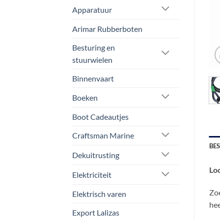
Apparatuur
Arimar Rubberboten
Besturing en
stuurwielen
Binnenvaart
Boeken
Boot Cadeautjes
Craftsman Marine
BE
Dekuitrusting
Lo
Elektriciteit
Zoe
Elektrisch varen
hee
Export Lalizas