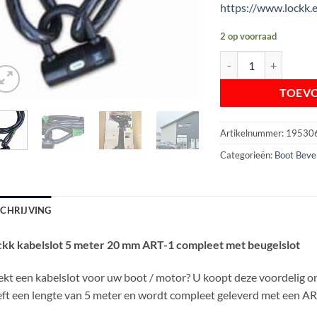
https://www.lockk.
2 op voorraad
Lockk kabelslot 5 me
TOEV
Artikelnummer:
19530
Categorieën:
Boot Bevei
SCHRIJVING
ckk kabelslot 5 meter 20 mm ART-1 compleet met beugelslot
kt een kabelslot voor uw boot / motor? U koopt deze voordelig on
ft een lengte van 5 meter en wordt compleet geleverd met een A