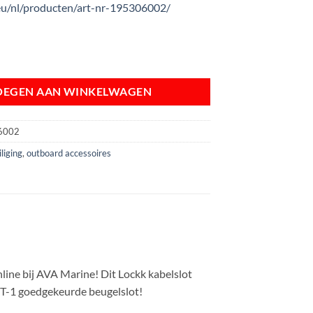
eu/nl/producten/art-nr-195306002/
ter 20 mm ART-1 compleet met beugelslot aantal
OEGEN AAN WINKELWAGEN
6002
liging
,
outboard accessoires
line bij AVA Marine! Dit Lockk kabelslot
RT-1 goedgekeurde beugelslot!