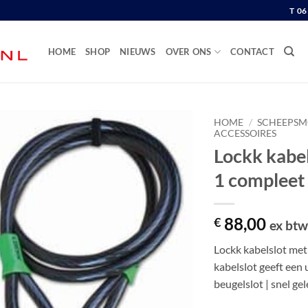
T 0
HOME
SHOP
NIEUWS
OVER ONS
CONTACT
HOME
/
SCHEEPSM
ACCESSOIRES
Lockk kabe
1 compleet
88,00
€
ex bt
Lockk kabelslot met
kabelslot geeft een
beugelslot | snel 