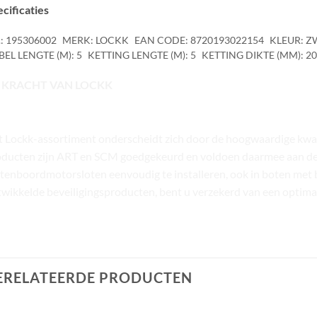
cificaties
: 195306002
MERK: LOCKK
EAN CODE: 8720193022154
KLEUR: 
EL LENGTE (M): 5
KETTING LENGTE (M): 5
KETTING DIKTE (MM): 20
 KRACHT VAN LOCKK
 Lockk-assortiment onderscheidt zich door de hoogwaardige kwalit
ducten zijn ART en SCM goedgekeurd en voldoen daarmee aan de e
tenboordmotorsloten eenvoudig te installeren, ook in boten met 
wikkelde beveiligingsproducten, bent u verzekerd van een optimaa
ERELATEERDE PRODUCTEN